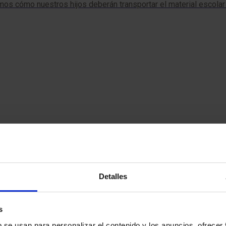
s cómo nuestros hijos deberán transportar el material escola
Detalles
s
b se usan para personalizar el contenido y los anuncios, ofrecer