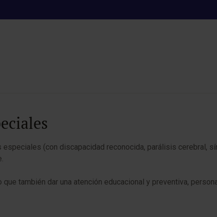
 pacientes especia
eciales
s especiales (con discapacidad reconocida, parálisis cerebral, s
e.
no que también dar una atención educacional y preventiva, person