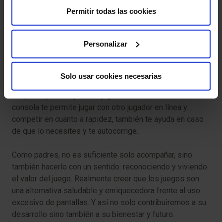
Permitir todas las cookies
Personalizar
SMART SUDOKU de GIIKER
Un sudoku interactivo con más de 2500 niveles distintos
Solo usar cookies necesarias
para ejercitar tu mente y trabajar la lógica. Podemos
adaptarlo para empezar a jugar con 4 años. La misma
consola te permite jugar con otro jugador en línea y
competir en cuanto a rapidez, también te ayuda en caso
de que lo necesites y te autocorrige.
Como padres, no es suficiente solo acompañar, sino
también hacerlo con un sentido: reconociendo y viviendo
el valor del juego. Realmente creer que los juegos son
una alternativa saludable y enriquecedora frente al uso
excesivo de pantallas. Y así no solo contribuiremos a su
desarrollo sino también a su bienestar y futuro.