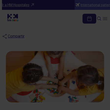
Blog
Ir a HM Hospitales
International patie
El juego: una alternativa
saludable a las pantallas
Compartir