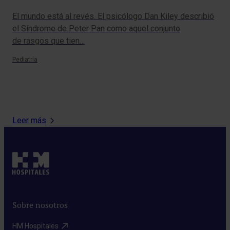
El mundo está al revés. El psicólogo Dan Kiley describió
Ge
el Síndrome de Peter Pan como aquel conjunto
de rasgos que tien…
Pau
ali
Pediatría
mat
Pedi
Leer más
Sobre nosotros
HM Hospitales​