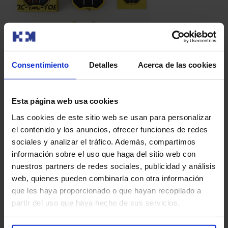
Consentimiento
Detalles
Acerca de las cookies
SUPER BLOCKS de GIIKER
Esta página web usa cookies
Una consola a partir de 6 años con más de 1000
Las cookies de este sitio web se usan para personalizar
desafíos de distintos niveles de dificultad. Ejercita tu
el contenido y los anuncios, ofrecer funciones de redes
lógica y orientación visoespacial. Las luces te indican los
sociales y analizar el tráfico. Además, compartimos
colores de las piezas con las que debes jugar y dónde
información sobre el uso que haga del sitio web con
colocarlas.
nuestros partners de redes sociales, publicidad y análisis
web, quienes pueden combinarla con otra información
que les haya proporcionado o que hayan recopilado a
partir del uso que haya hecho de sus servicios.