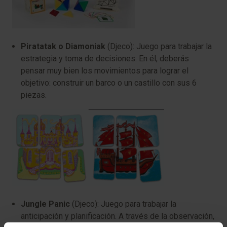
Piratatak o Diamoniak
(Djeco): Juego para trabajar la
estrategia y toma de decisiones. En él, deberás
pensar muy bien los movimientos para lograr el
objetivo: construir un barco o un castillo con sus 6
piezas.
Jungle Panic
(Djeco): Juego para trabajar la
anticipación y planificación. A través de la observación,