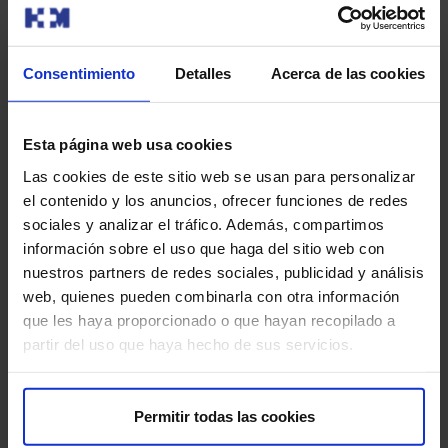
la rapidez y la orientación visoespacial, tendrás que
recolectar piezas con el mismo animal para
agruparlos.
Consentimiento
Detalles
Acerca de las cookies
Esta página web usa cookies
Las cookies de este sitio web se usan para personalizar
el contenido y los anuncios, ofrecer funciones de redes
sociales y analizar el tráfico. Además, compartimos
Constellations
(Djeco): Juego para trabajar la
información sobre el uso que haga del sitio web con
velocidad de procesamiento. Utilizando la rapidez y
nuestros partners de redes sociales, publicidad y análisis
agudeza visual, deberás encontrar las constelaciones
web, quienes pueden combinarla con otra información
de los colores indicados.
que les haya proporcionado o que hayan recopilado a
partir del uso que haya hecho de sus servicios.
Permitir todas las cookies