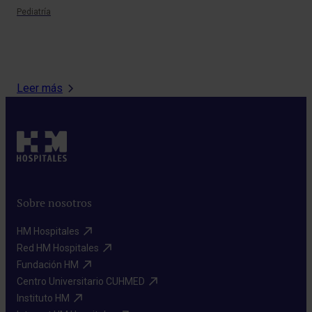
cir
Pediatría
hac
Pedi
Leer más
Sobre nosotros
HM Hospitales​
Red HM Hospitales​
Fundación HM​
Centro Universitario CUHMED​
Instituto HM​