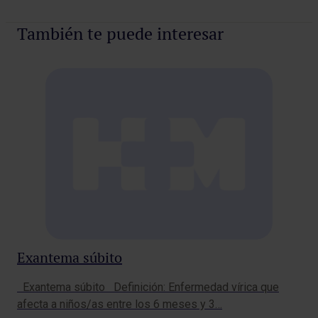
También te puede interesar
La
Exantema súbito
al
Exantema súbito Definición: Enfermedad vírica que
mé
afecta a niños/as entre los 6 meses y 3…
Mad