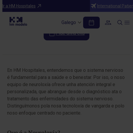
Especialidades
Ir a HM Hospitales
International Patie
Neuroloxía
Galego
Pide unha cita
Table of Contents
En HM Hospitales, entendemos que o sistema nervioso
é fundamental para a saúde e o benestar. Por iso, o noso
equipo de neuroloxía ofrece unha atención integral e
personalizada, que abrangue desde o diagnóstico ata o
tratamento das enfermidades do sistema nervioso.
Distinguímonos pola nosa tecnoloxía de vangarda e polo
noso enfoque centrado no paciente.
Que é a Neuroloxía?