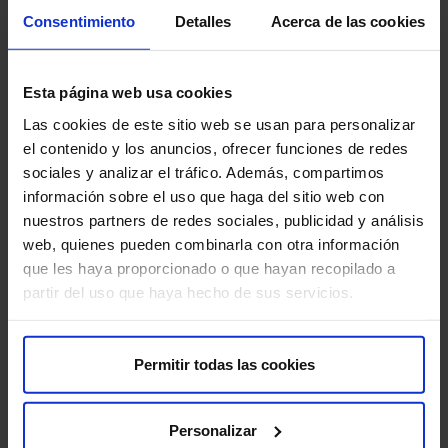
Consentimiento
Detalles
Acerca de las cookies
Esta página web usa cookies
Os nosos médicos
Las cookies de este sitio web se usan para personalizar
Consulta e pide cita cos profesionais desta especialidade
el contenido y los anuncios, ofrecer funciones de redes
sociales y analizar el tráfico. Además, compartimos
información sobre el uso que haga del sitio web con
Pedir cita
nuestros partners de redes sociales, publicidad y análisis
web, quienes pueden combinarla con otra información
que les haya proporcionado o que hayan recopilado a
partir del uso que haya hecho de sus servicios.
Permitir todas las cookies
Pide unha cita
Tamén che pode interesar
Personalizar