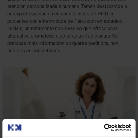
atención personalizada e humana. Tamén destacamos a
nosa participación en ensaios clínicos de HIFU en
pacientes con enfermidade de Parkinson en estadios
iniciais, un tratamento non invasivo que ofrece unha
alternativa prometedora ás terapias tradicionais. Se
precisas máis información ou queres pedir cita, non
dubides en contactarnos.