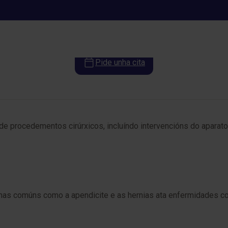
Cirurxía xeral
Pide unha cita
de procedementos cirúrxicos, incluíndo intervencións do aparato
as comúns como a apendicite e as hernias ata enfermidades com