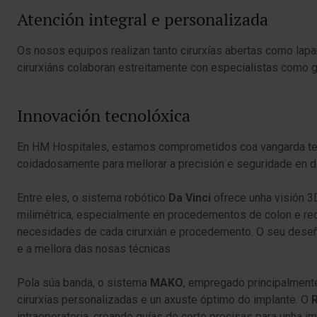
Atención integral e personalizada
Os nosos equipos realizan tanto cirurxías abertas como lap
cirurxiáns colaboran estreitamente con especialistas como 
Innovación tecnolóxica
En HM Hospitales, estamos comprometidos coa vangarda tec
coidadosamente para mellorar a precisión e seguridade en di
Entre eles, o sistema robótico
Da Vinci
ofrece unha visión 3D
milimétrica, especialmente en procedementos de colon e re
necesidades de cada cirurxián e procedemento. O seu deseño 
e a mellora das nosas técnicas.
Pola súa banda, o sistema
MAKO
, empregado principalmente 
cirurxías personalizadas e un axuste óptimo do implante. O
intraoperatoria, creando guías de corte precisas para unha i