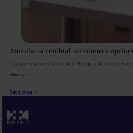
Aneurisma cerebral: síntomas y opcion
Un aneurisma cerebral es una dilatación en la pared de un 
Neurología
Read more