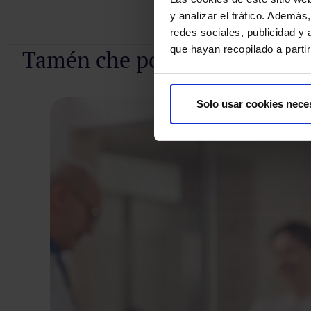
y analizar el tráfico. Ademá
redes sociales, publicidad y
Pide unha cita
que hayan recopilado a parti
Tamén che pode interesar
Solo usar cookies nece