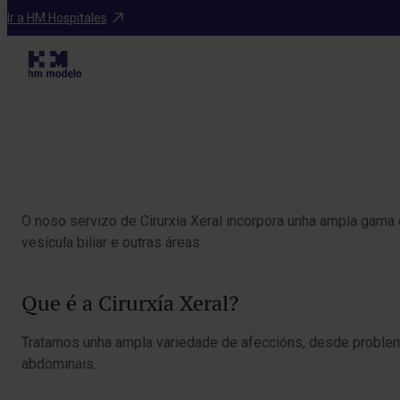
Especialidades
Ir a HM Hospitales
Table of Contents
O noso servizo de Cirurxía Xeral incorpora unha ampla gama 
vesícula biliar e outras áreas.
Que é a Cirurxía Xeral?
Tratamos unha ampla variedade de afeccións, desde problem
abdominais.