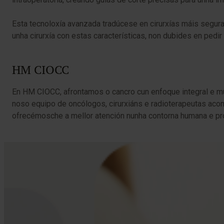
Esta tecnoloxía avanzada tradúcese en cirurxías máis seguras
unha cirurxía con estas características, non dubides en pedi
HM CIOCC
En HM CIOCC, afrontamos o cancro cun enfoque integral e mul
noso equipo de oncólogos, cirurxiáns e radioterapeutas acom
ofrecémosche a mellor atención nunha contorna humana e pr