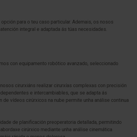
opción para o teu caso particular. Ademais, os nosos
 atención integral e adaptada ás túas necesidades.
amos con equipamento robótico avanzado, seleccionado
nosos cirurxiáns realizar cirurxías complexas con precisión
ndependentes e intercambiables, que se adapta ás
n de vídeos cirúrxicos na nube permite unha análise continua
dade de planificación preoperatoria detallada, permitindo
o abordaxe cirúrxico mediante unha análise cinemática
ón máis rápida e menos dolorosa.