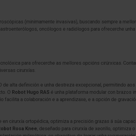
aroscópicas (minimamente invasivas), buscando sempre a mellor 
gastroenterólogos, oncólogos e radiólogos para ofrecerche unha
nolóxica para ofrecerche as mellores opcións cirúrxicas. Cont
versas cirurxías.
 de alta definición e unha destreza excepcional, permitindo aos 
cto. O
Robot Hugo RAS
é unha plataforma modular con brazos i
facilita a colaboración e a aprendizaxe, e a opción de gravació
en cirurxía ortopédica, optimiza a precisión grazas á súa capaci
Robot Rosa Knee
, deseñado para cirurxía de xeonllo, optimiza 
mplantación milimétrica, co obxectivo de lograr unha recuperaci