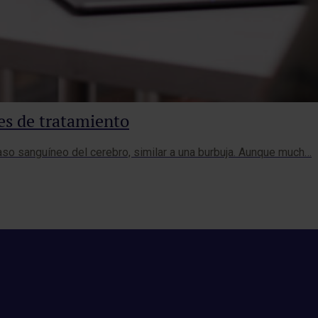
es de tratamiento
vaso sanguíneo del cerebro, similar a una burbuja. Aunque much…