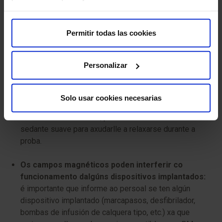
complicación pouco común pero grave que pode
afectar a persoas con insuficiencia renal avanzada que
Permitir todas las cookies
reciben Gadolinio. Implica o engrosamento da pel e
dos órganos. Por iso, avalíase previamente a función
renal antes de administrar o contraste.
Personalizar
Claustrofobia (sensación de peche):
algunhas
persoas poden sentirse ansiosas ou incómodas
Solo usar cookies necesarias
dentro do resonador magnético. Se ten claustrofobia,
informe ao seu médico; pódese administrar un
sedante suave para axudarlle a relaxarse durante a
proba.
Os campos magnéticos poden interferir co
funcionamento dalgúns dispositivos implantados:
é importante que informe ao persoal se ten algún
dispositivo implantado (marcapasos, desfibrilador,
bombas de infusión de calquera tipo, etc.) xa que