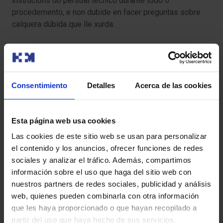
instrucións do persoal técnico durante todo o
procedemento, e non dubide en facer preguntas sobre
calquera dúbida que lle xurda.
¿Ten algún risco?
A angiorresonancia xeralmente é unha proba segura, pero
Consentimiento
Detalles
Acerca de las cookies
existen algúns riscos potenciais:
Reaccións alérxicas ao medio de contraste
Esta página web usa cookies
(pouco comúns)
: en raras ocasións, o medio de
Las cookies de este sitio web se usan para personalizar
contraste (Gadolinio) pode causar reaccións alérxicas
el contenido y los anuncios, ofrecer funciones de redes
leves como urticaria ou picor. As reaccións graves son
sociales y analizar el tráfico. Además, compartimos
moi infrecuentes, pero poden incluír dificultade para
información sobre el uso que haga del sitio web con
respirar ou shock anafiláctico, polo que é crucial
nuestros partners de redes sociales, publicidad y análisis
informar ao persoal se ten antecedentes de alerxias.
web, quienes pueden combinarla con otra información
que les haya proporcionado o que hayan recopilado a
Fibrose sistémica nefróxena (FSN) en pacientes
partir del uso que haya hecho de sus servicios.
con enfermidade renal grave (raro):
a FSN é unha