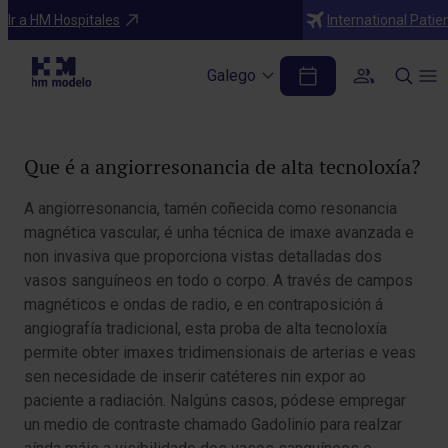
Diagnósticos
Ir a HM Hospitales
International Patie
Anxioresonancia
Galego
Table of Contents
Que é a angiorresonancia de alta tecnoloxía?
A angiorresonancia, tamén coñecida como resonancia
magnética vascular, é unha técnica de imaxe avanzada e
non invasiva que proporciona vistas detalladas dos
vasos sanguíneos en todo o corpo. A través de campos
magnéticos e ondas de radio, e en contraposición á
angiografía tradicional, esta proba de alta tecnoloxía
permite obter imaxes tridimensionais de arterias e veas
sen necesidade de inserir catéteres nin expor ao
paciente a radiación. Nalgúns casos, pódese empregar
un medio de contraste chamado Gadolinio para realzar