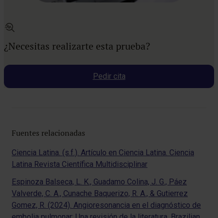
¿Necesitas realizarte esta prueba?
Pedir cita
Fuentes relacionadas
Ciencia Latina. (s.f.). Artículo en Ciencia Latina. Ciencia
Latina Revista Científica Multidisciplinar
Espinoza Balseca, L. K., Guadamo Colina, J. G., Páez
Valverde, C. A., Cunache Baquerizo, R. A., & Gutierrez
Gomez, R. (2024). Angioresonancia en el diagnóstico de
embolia pulmonar: Una revisión de la literatura. Brazilian