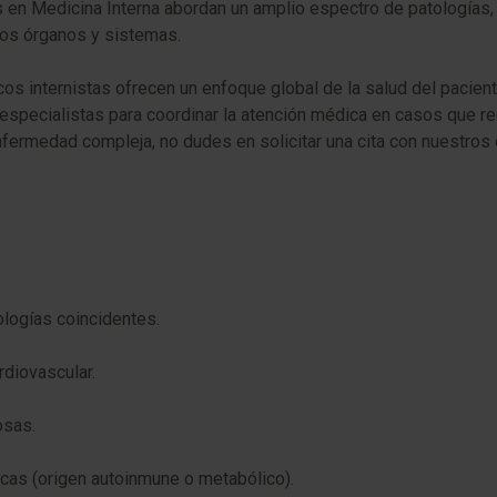
s en Medicina Interna abordan un amplio espectro de patologías
ios órganos y sistemas.
cos internistas ofrecen un enfoque global de la salud del pacien
pecialistas para coordinar la atención médica en casos que requ
ermedad compleja, no dudes en solicitar una cita con nuestros 
ologías coincidentes.
rdiovascular.
osas.
cas (origen autoinmune o metabólico).