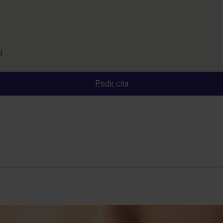
d
Pedir cita