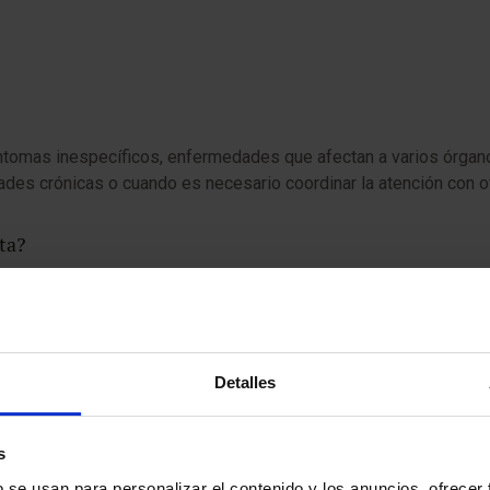
íntomas inespecíficos, enfermedades que afectan a varios órga
s crónicas o cuando es necesario coordinar la atención con ot
ta?
sticas según el caso, como análisis de sangre, estudios de imag
un médico de cabecera?
Detalles
atención primaria, proporcionando un enfoque multidisciplinar 
s
b se usan para personalizar el contenido y los anuncios, ofrecer