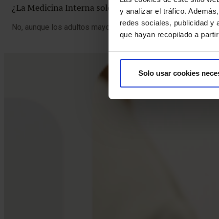
¿La Medicina Interna solo atiende adultos mayores?
y analizar el tráfico. Ademá
redes sociales, publicidad y
No, aunque los adultos mayores son pacientes frecuentes, l
que hayan recopilado a parti
Solo usar cookies nece