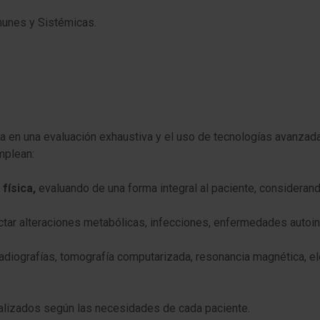
munes y Sistémicas.
sa en una evaluación exhaustiva y el uso de tecnologías avanzad
mplean:
 física,
evaluando de una forma integral al paciente, considera
ctar alteraciones metabólicas, infecciones, enfermedades autoin
 radiografías, tomografía computarizada, resonancia magnética, e
dualizados según las necesidades de cada paciente.