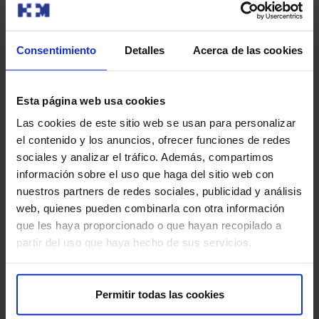
Infiltraciones intraarticulares.
Consentimiento
Detalles
Acerca de las cookies
Tecnología y equipamiento avanzado
Ecografía de partes blandas.
Esta página web usa cookies
Las cookies de este sitio web se usan para personalizar
Capilaroscopio.
el contenido y los anuncios, ofrecer funciones de redes
sociales y analizar el tráfico. Además, compartimos
Microscopio óptico de luz polarizada.
información sobre el uso que haga del sitio web con
nuestros partners de redes sociales, publicidad y análisis
web, quienes pueden combinarla con otra información
que les haya proporcionado o que hayan recopilado a
partir del uso que haya hecho de sus servicios.
Permitir todas las cookies