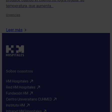
temperatura, que aumenta…
men
Urgencias
Neur
Leer más
Sobre nosotros
HM Hospitales​
Red HM Hospitales​
Fundación HM​
Centro Universitario CUHMED​
Instituto HM​
Intranet HM Hospitales​