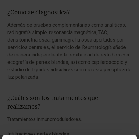
¿Cómo se diagnostica?
Además de pruebas complementarias como analíticas,
radiografía simple, resonancia magnética, TAC,
densitometría ósea, gammagrafía ósea aportados por
servicios centrales, el servicio de Reumatología añade
de manera independiente la posibilidad de estudios con
ecografía de partes blandas, así como capilaroscopio y
estudio de líquidos articulares con microscopía óptica de
luz polarizada.
¿Cuáles son los tratamientos que
realizamos?
Tratamientos inmunomoduladores.
Infiltraciones partes blandas..