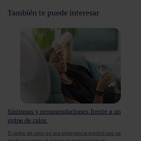
Pedir cita
También te puede interesar
Síntomas y recomendaciones frente a un
¿E
golpe de calor
De
El golpe de calor es una emergencia médica que se
La 
produce cuando el cuerpo no logra regular su
esp