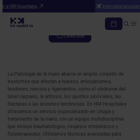
Especialidades
Ir a HM Hospitales
International patie
Patología de la mano
Pedir cita
Tabla de contenidos
La Patología de la mano abarca un amplio conjunto de
trastornos que afectan a huesos, articulaciones,
tendones, nervios y ligamentos, como el síndrome del
túnel carpiano, la artrosis, los quistes sinoviales, las
fracturas o las lesiones tendinosas. En HM Hospitales
ofrecemos un servicio especializado en cirugía y
tratamiento de la mano, con un equipo multidisciplinar
que incluye traumatólogos, cirujanos ortopédicos y
fisioterapeutas. Utilizamos técnicas avanzadas para