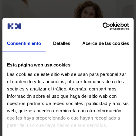
Consentimiento
Detalles
Acerca de las cookies
Esta página web usa cookies
Las cookies de este sitio web se usan para personalizar
el contenido y los anuncios, ofrecer funciones de redes
sociales y analizar el tráfico. Además, compartimos
información sobre el uso que haga del sitio web con
Nuestros médicos
nuestros partners de redes sociales, publicidad y análisis
Consulta y pide cita con los profesionales de esta
web, quienes pueden combinarla con otra información
especialidad
que les haya proporcionado o que hayan recopilado a
partir del uso que haya hecho de sus servicios.
Pedir cita