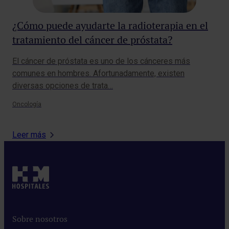
¿Cómo puede ayudarte la radioterapia en el
¿S
tratamiento del cáncer de próstata?
re
ma
El cáncer de próstata es uno de los cánceres más
La 
comunes en hombres. Afortunadamente, existen
cró
diversas opciones de trata…
inf
Oncología
Tra
Leer más
Sobre nosotros