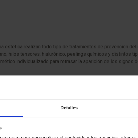
 estética realizan todo tipo de tratamientos de prevención del 
no, hilos tensores, hialurónico, peelings químicos y distintos 
tico individualizado para retrasar la aparición de los signos d
lemas de caída de cabello siendo los más frecuentes:
Detalles
s
b se usan para personalizar el contenido y los anuncios, ofrecer