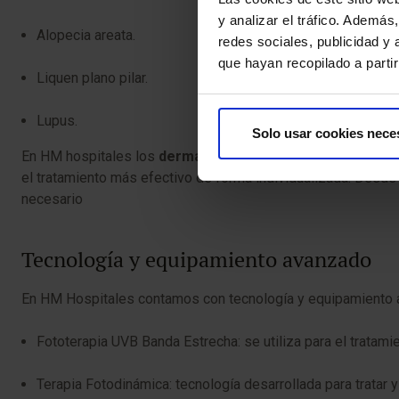
y analizar el tráfico. Ademá
Alopecia areata.
redes sociales, publicidad y
que hayan recopilado a parti
Liquen plano pilar.
Lupus.
Solo usar cookies nece
En HM hospitales los
dermatólogos expertos en el cabel
el tratamiento más efectivo de forma individualizada. Desde
necesario
Tecnología y equipamiento avanzado
En HM Hospitales contamos con tecnología y equipamiento a
Fototerapia UVB Banda Estrecha: se utiliza para el tratami
Terapia Fotodinámica: tecnología desarrollada para tratar 