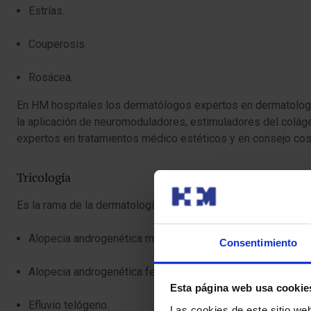
Estrías.
Couperosis.
Rosácea.
En HM hospitales los dermatólogos expertos en dermatología
la aplicación de neuromoduladores, estimuladores del coláge
expertos en tratamientos médico estéticos y en consejo cosmé
Tricología
Es la rama de la dermatología que trata y previene los prob
Alopecia androgenética masculina.
Consentimiento
Alopecia androgenética femenina.
Esta página web usa cookie
Efluvio telógeno.
Las cookies de este sitio we