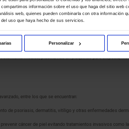
s, compartimos información sobre el uso que haga del sitio web 
 análisis web, quienes pueden combinarla con otra información q
r del uso que haya hecho de sus servicios.
sarias
Personalizar
Per
lo
, también llamados
tricólogos
, hacen un análisis exhaustivo d
 tratamiento médico, plasma rico en plaquetas para alopecia, mes
vanzado, entre los que se encuentran:
ento de psoriasis, dermatitis, vitíligo y otras enfermedades derm
y prevenir cáncer de piel evitando tratamientos invasivos como la