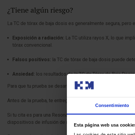
¿Tiene algún riesgo?
La TC de tórax de baja dosis es generalmente segura, pero e
Exposición a radiación:
La TC utiliza rayos X, lo que imp
tórax convencional.
Falsos positivos:
la TC de tórax de baja dosis puede det
Ansiedad:
los resultados de la TC de Tórax de Baja Dosi
Para que tu prueba se desarrolle sin contratiempos, te pedimo
Antes de la prueba, te entregaremos el Consentimiento Infor
Consentimiento
Si tu cita es para una Resonancia Magnética (RM), es crucial
dispositivos de infusión de medicamentos, como bombas de 
Esta página web usa cookie
Las cookies de este sitio we