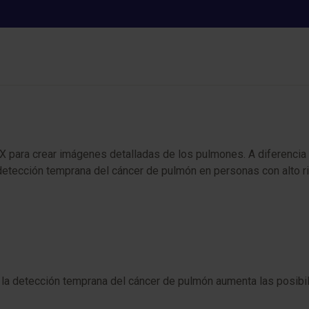
TC tórax baja dosis
X para crear imágenes detalladas de los pulmones. A diferencia d
 detección temprana del cáncer de pulmón en personas con alto r
la detección temprana del cáncer de pulmón aumenta las posibil