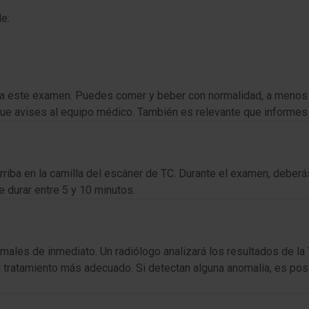
e:
ra este examen. Puedes comer y beber con normalidad, a menos q
ue avises al equipo médico. También es relevante que informes 
 arriba en la camilla del escáner de TC. Durante el examen, debe
 durar entre 5 y 10 minutos.
les de inmediato. Un radiólogo analizará los resultados de la T
á el tratamiento más adecuado. Si detectan alguna anomalía, es p