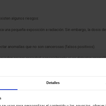
xisten algunos riesgos:
lica una pequeña exposición a radiación. Sin embargo, la dosis d
ectar anomalías que no son cancerosas (falsos positivos).
s pueden causar ansiedad, especialmente si se detectan anomalí
s que llegues con antelación a la hora indicada. Así podremos re
mado, un documento con información importante que deberás leer
Detalles
 que nos informes sobre la presencia de marcapasos, objetos metá
insulina.
s
b se usan para personalizar el contenido y los anuncios, ofrecer