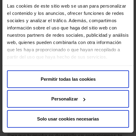
Las cookies de este sitio web se usan para personalizar
La RM de mama es una prueba segura, pero como
el contenido y los anuncios, ofrecer funciones de redes
cualquier procedimiento médico, puede conllevar
sociales y analizar el tráfico. Además, compartimos
algunos riesgos:
información sobre el uso que haga del sitio web con
nuestros partners de redes sociales, publicidad y análisis
Reacción alérgica al gadolinio:
es poco común, pero
web, quienes pueden combinarla con otra información
puede ocurrir.
que les haya proporcionado o que hayan recopilado a
partir del uso que haya hecho de sus servicios.
Fibrosis Sistémica Nefrógena (FSN):
es una
complicación rara que puede ocurrir en pacientes con
problemas renales graves que reciben gadolinio.
Permitir todas las cookies
Falsos positivos:
la RM de mama puede detectar
anomalías que resultan no ser cáncer.
Personalizar
Claustrofobia:
algunas personas pueden sentirse
ansiosas o claustrofóbicas dentro del resonador
Solo usar cookies necesarias
magnético.
Para que tu prueba se desarrolle sin contratiempos, te