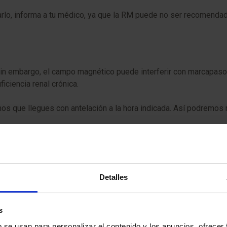
lo, informa a tu médico, ya que la RM puede no ser recomendad
. Sin embargo, el campo magnético puede interferir con marcapaso
iciencia renal crónica.
s que llegues con antelación a la hora indicada. Así podremos re
mado, un documento con información importante que deberás leer
 que nos informes sobre la presencia de marcapasos, objetos metá
insulina.
Detalles
ualquier procedimiento médico, existe una mínima posibilidad 
s
b se usan para personalizar el contenido y los anuncios, ofrecer