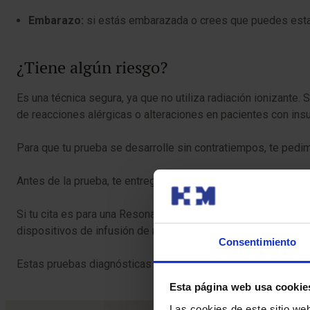
Embarazo:
si estás embarazada o crees que puedes estar
¿Tiene algún riesgo?
Es una técnica segura, ya que no utiliza radiación ionizante
de reacciones alérgicas o alteraciones en pacientes con insuf
Para que tu prueba se desarrolle sin contratiempos, te pedimo
Antes de la prueba, te entregaremos el Consentimiento Infor
Si tu cita es para una Resonancia Magnética (RM), es crucial
dispositivos de infusión de medicamentos, como bombas de 
Consentimiento
Estas pruebas diagnósticas son muy seguras, pero como en c
Esta página web usa cookie
Las cookies de este sitio we