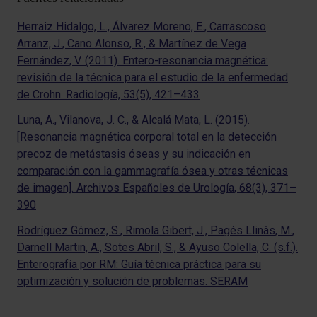
Herraiz Hidalgo, L., Álvarez Moreno, E., Carrascoso
Arranz, J., Cano Alonso, R., & Martínez de Vega
Fernández, V. (2011). Entero-resonancia magnética:
revisión de la técnica para el estudio de la enfermedad
de Crohn. Radiología, 53(5), 421–433
Luna, A., Vilanova, J. C., & Alcalá Mata, L. (2015).
[Resonancia magnética corporal total en la detección
precoz de metástasis óseas y su indicación en
comparación con la gammagrafía ósea y otras técnicas
de imagen]. Archivos Españoles de Urología, 68(3), 371–
390
Rodríguez Gómez, S., Rimola Gibert, J., Pagés Llinàs, M.,
Darnell Martin, A., Sotes Abril, S., & Ayuso Colella, C. (s.f.).
Enterografía por RM: Guía técnica práctica para su
optimización y solución de problemas. SERAM