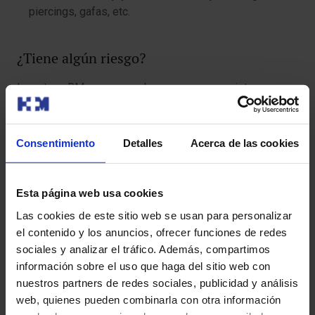
piercings, gafas, etc.
¿Tiene algún riesgo?
La entero-RM es una prueba segura, pero existen
algunas precauciones:
Reacciones alérgicas al contraste:
en raras
Consentimiento
Detalles
Acerca de las cookies
ocasiones, el contraste intravenoso puede causar
reacciones alérgicas.
Esta página web usa cookies
Riesgos asociados a la sedación:
Si se utiliza
Las cookies de este sitio web se usan para personalizar
sedación, existen riesgos asociados a la misma. Tu
el contenido y los anuncios, ofrecer funciones de redes
médico te informará sobre estos riesgos.
sociales y analizar el tráfico. Además, compartimos
información sobre el uso que haga del sitio web con
Para que tu prueba se desarrolle sin contratiempos, te
nuestros partners de redes sociales, publicidad y análisis
pedimos que llegues con antelación a la hora indicada.
web, quienes pueden combinarla con otra información
Así podremos realizar la preparación administrativa y