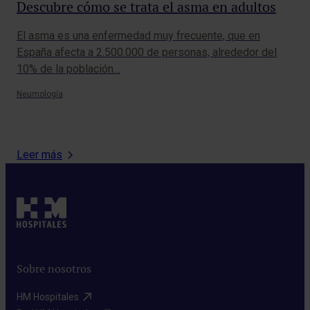
Descubre cómo se trata el asma en adultos
Sí
El asma es una enfermedad muy frecuente, que en
Exp
España afecta a 2.500.000 de personas, alrededor del
ser
10% de la población…
cam
Neumología
Onc
Leer más
Sobre nosotros
HM Hospitales​