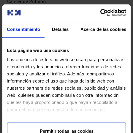
Cáncer de Pulmón
La incidencia elevada de
cáncer de pulmón
lo sitúa
como el segundo tumor más frecuente en hombres y el
tercero en mujeres, población en la que se ha detectado
Consentimiento
Detalles
Acerca de las cookies
un aumento preocupante debido a la entrada de la mujer
en el hábito del
tabaquismo
.
Esta página web usa cookies
En los últimos años, se ha avanzado más en el
Las cookies de este sitio web se usan para personalizar
tratamiento del
cáncer de pulmón
que en los 50 años
el contenido y los anuncios, ofrecer funciones de redes
anteriores. Los avances en
investigación
han permitido
sociales y analizar el tráfico. Además, compartimos
la identificación de
mutaciones
específicas, contra las
información sobre el uso que haga del sitio web con
que se aplican
nuevas moléculas
, posibilitando
nuestros partners de redes sociales, publicidad y análisis
tratamientos personalizados en función del perfil
web, quienes pueden combinarla con otra información
molecular
de cada caso. Estos tratamientos y la
que les haya proporcionado o que hayan recopilado a
introducción de la
inmunoterapia
han cambiado el
partir del uso que haya hecho de sus servicios.
paradigma de tratamiento del
cáncer de pulmón
.
En HM CIOCC Galicia
prestamos una
atención
Permitir todas las cookies