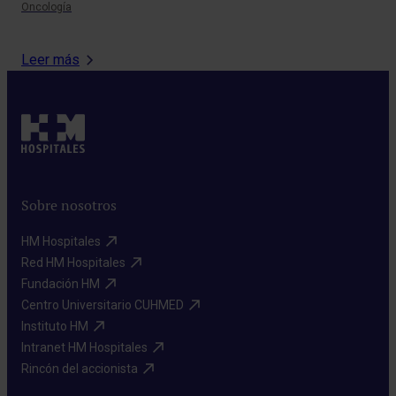
Oncología
Aler
Leer más
Sobre nosotros
HM Hospitales​
Red HM Hospitales​
Fundación HM​
Centro Universitario CUHMED​
Instituto HM​
Intranet HM Hospitales​
Rincón del accionista​