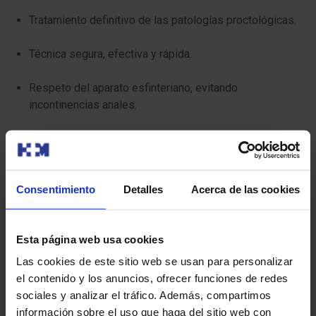
Tratamiento definitivo de las patologías proctológicas.
Técnica segura, efectiva y rápida.
Respeto del aparato esfinteriano, evitando
incontinencias anales.
Mínimo dolor y edema posoperatorio.
Reincorporación precoz (7-10 días) a su actividad
diaria normal.
Consentimiento
Detalles
Acerca de las cookies
Mejora el proceso de cicatrización.
Esta página web usa cookies
Mejores resultados estéticos.
Las cookies de este sitio web se usan para personalizar
el contenido y los anuncios, ofrecer funciones de redes
sociales y analizar el tráfico. Además, compartimos
Preguntas frecuentes
información sobre el uso que haga del sitio web con