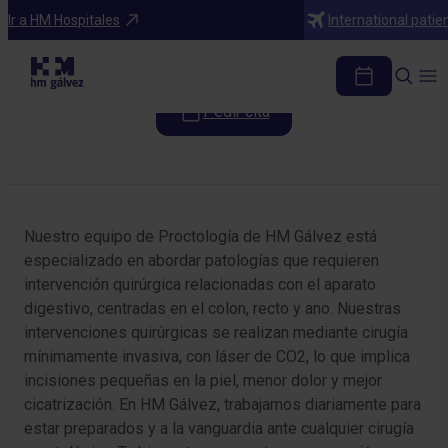
Especialidades
Ir a HM Hospitales
International patie
Cirugía General y del Aparato Digestivo
Pedir cita
Tabla de contenidos
Nuestro equipo de Proctología de HM Gálvez está
especializado en abordar patologías que requieren
intervención quirúrgica relacionadas con el aparato
digestivo, centradas en el colon, recto y ano. Nuestras
intervenciones quirúrgicas se realizan mediante cirugía
mínimamente invasiva, con láser de CO2, lo que implica
incisiones pequeñas en la piel, menor dolor y mejor
cicatrización. En HM Gálvez, trabajamos diariamente para
estar preparados y a la vanguardia ante cualquier cirugía