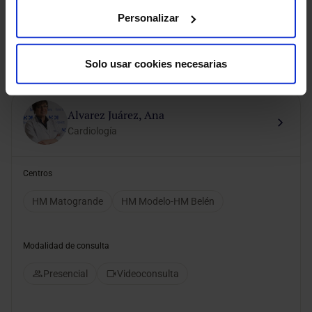
Presencial
Personalizar
Pedir cita
Solo usar cookies necesarias
Alvarez Juárez, Ana
Cardiología
Centros
HM Matogrande
HM Modelo-HM Belén
Modalidad de consulta
Presencial
Videoconsulta