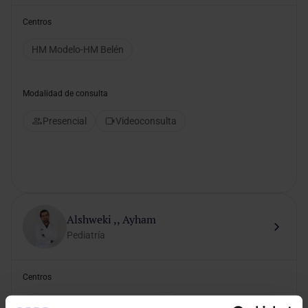
Centros
HM Modelo-HM Belén
Modalidad de consulta
Presencial
Videoconsulta
Alshweki ,, Ayham
Pediatría
Centros
HM Belén Consultas Externas
HM Modelo-HM Belén