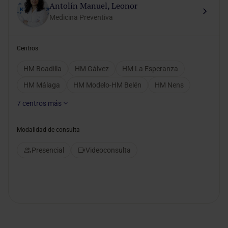
Antolín Manuel, Leonor
Medicina Preventiva
Centros
HM Boadilla
HM Gálvez
HM La Esperanza
HM Málaga
HM Modelo-HM Belén
HM Nens
7
centros más
Modalidad de consulta
Presencial
Videoconsulta