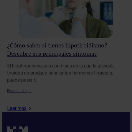
¿Cómo saber si tienes hipotiroidismo?
5 
Descubre sus principales síntomas
en
El hipotiroidismo, una condición en la que la glándula
Rec
tiroides no produce suficientes hormonas tiroideas,
dif
puede pasar d…
imp
Endocrinología
Ciru
Leer más