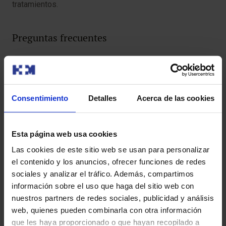
tratamientos.
Preguntas frecuentes
¿Qué es la insuficiencia venosa?
La insuficiencia venosa crónica (IVC) ocurre cuando las
Consentimiento
Detalles
Acerca de las cookies
venas de las piernas no logran llevar adecuadamente la
sangre de regreso al corazón, lo que provoca
acumulación de sangre, hinchazón, dolor, cambios en la
Esta página web usa cookies
piel y, en casos avanzados, úlceras venosas.
Las cookies de este sitio web se usan para personalizar
el contenido y los anuncios, ofrecer funciones de redes
¿Qué es la claudicación intermitente?
sociales y analizar el tráfico. Además, compartimos
La claudicación intermitente es un síntoma típico de la
información sobre el uso que haga del sitio web con
enfermedad arterial periférica (EAP), que consiste en
nuestros partners de redes sociales, publicidad y análisis
dolor, calambres o sensación de fatiga en los músculos
web, quienes pueden combinarla con otra información
de las piernas (especialmente pantorrillas, muslos o
que les haya proporcionado o que hayan recopilado a