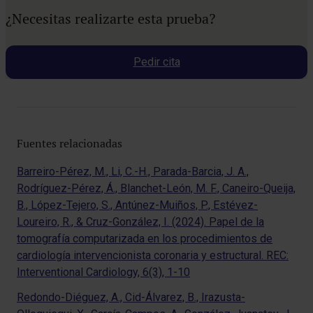
¿Necesitas realizarte esta prueba?
Pedir cita
Fuentes relacionadas
Barreiro-Pérez, M., Li, C.-H., Parada-Barcia, J. A.,
Rodríguez-Pérez, Á., Blanchet-León, M. F., Caneiro-Queija,
B., López-Tejero, S., Antúnez-Muiños, P., Estévez-
Loureiro, R., & Cruz-González, I. (2024). Papel de la
tomografía computarizada en los procedimientos de
cardiología intervencionista coronaria y estructural. REC:
Interventional Cardiology, 6(3), 1-10
Redondo-Diéguez, A., Cid-Álvarez, B., Irazusta-