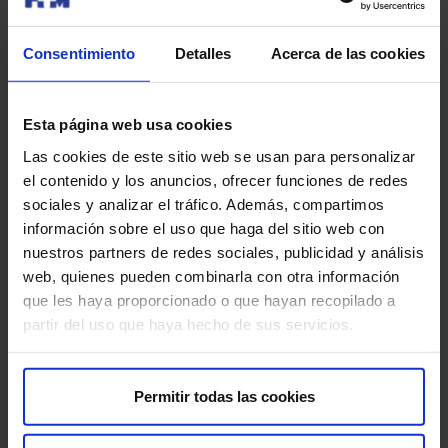
Reacción al medio de contraste:
algunas personas
pueden experimentar reacciones alérgicas al medio de
Consentimiento
Detalles
Acerca de las cookies
contraste, aunque esto es raro. En caso de ocurrir, hay
un médico presente en todo momento para atenderte.
Esta página web usa cookies
Problemas renales:
si tienes problemas renales, es
Las cookies de este sitio web se usan para personalizar
importante que lo discutas con tu médico, ya que el
el contenido y los anuncios, ofrecer funciones de redes
medio de contraste puede afectar la función renal.
sociales y analizar el tráfico. Además, compartimos
información sobre el uso que haga del sitio web con
Para que tu prueba se desarrolle sin contratiempos, te
nuestros partners de redes sociales, publicidad y análisis
pedimos que llegues con antelación a la hora indicada.
web, quienes pueden combinarla con otra información
Así podremos realizar la preparación administrativa y
que les haya proporcionado o que hayan recopilado a
clínica necesaria.
partir del uso que haya hecho de sus servicios.
Antes de la prueba, te entregaremos el Consentimiento
Informado, un documento con información importante
Permitir todas las cookies
que deberás leer y firmar.