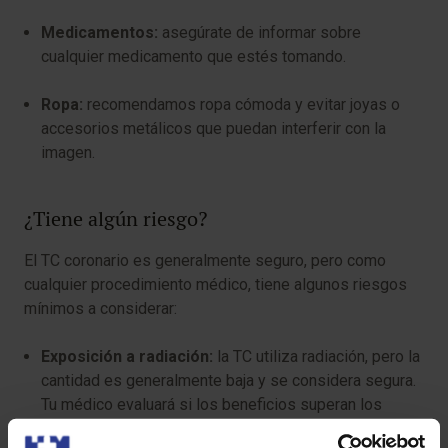
Medicamentos:
asegúrate de informar sobre
cualquier medicamento que estés tomando.
Ropa:
recomendamos ropa cómoda y evitar joyas o
accesorios metálicos que puedan interferir con la
imagen.
¿Tiene algún riesgo?
El TC coronario es generalmente seguro, pero como
cualquier procedimiento médico, tiene algunos riesgos
mínimos a considerar:
Exposición a radiación:
la TC utiliza radiación, pero la
cantidad es generalmente baja y se considera segura.
Tu médico evaluará si los beneficios superan los
riesgos.