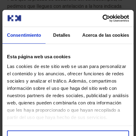
pedimos que llegues con antelación a la hora indicada.
Así podremos realizar la preparación administrativa y
clínica necesaria.
Consentimiento
Detalles
Acerca de las cookies
Antes de la prueba, te entregaremos el Consentimiento
Informado, un documento con información importante
que deberás leer y firmar.
Esta página web usa cookies
Si tu cita es para una Resonancia Magnética (RM), es
Las cookies de este sitio web se usan para personalizar
crucial que nos informes sobre la presencia de
el contenido y los anuncios, ofrecer funciones de redes
marcapasos, objetos metálicos, prótesis (incluidas las
sociales y analizar el tráfico. Además, compartimos
dentales), tatuajes o dispositivos de infusión de
información sobre el uso que haga del sitio web con
medicamentos, como bombas de insulina.
nuestros partners de redes sociales, publicidad y análisis
web, quienes pueden combinarla con otra información
que les haya proporcionado o que hayan recopilado a
partir del uso que haya hecho de sus servicios.