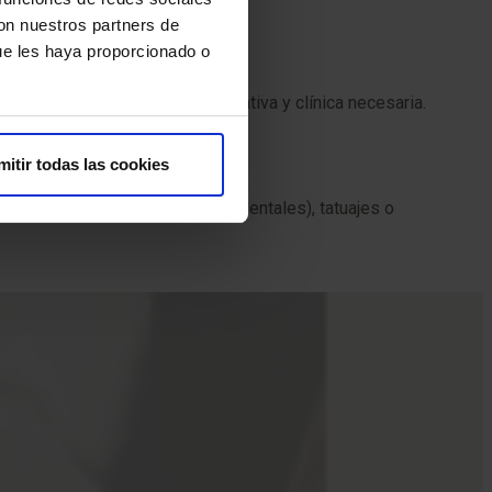
con nuestros partners de
ue les haya proporcionado o
alizar la preparación administrativa y clínica necesaria.
 y firmar.
mitir todas las cookies
licos, prótesis (incluidas las dentales), tatuajes o