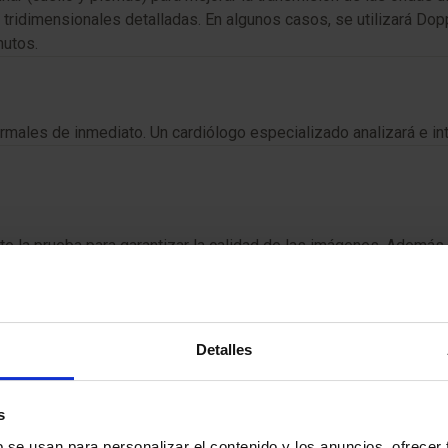
ridimensionales detalladas. En algunos casos, se utilizará Dopple
nutos.
males de inmediato. Un cardiólogo especializado analizará e inte
 la prueba para garantizar la calidad de las imágenes. Además,
so.
Detalles
 procedimiento seguro y no invasivo. No implica exposición a rad
s
b se usan para personalizar el contenido y los anuncios, ofrecer