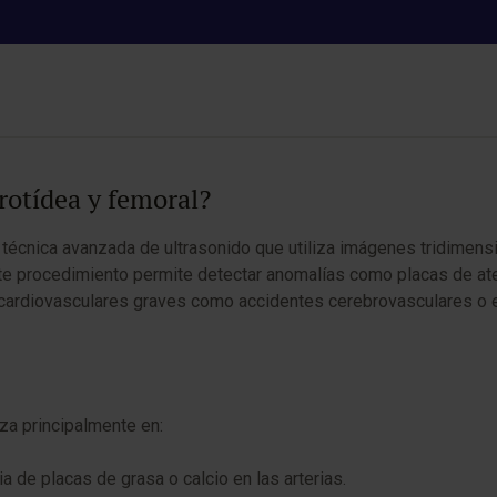
o vascular 3D carotídeo y femo
rotídea y femoral?
 técnica avanzada de ultrasonido que utiliza imágenes tridimensio
Este procedimiento permite detectar anomalías como placas de at
 cardiovasculares graves como accidentes cerebrovasculares o en
iza principalmente en:
ia de placas de grasa o calcio en las arterias.