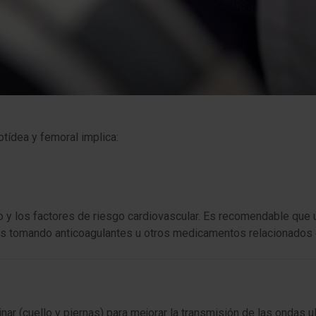
otídea y femoral implica:
ico y los factores de riesgo cardiovascular. Es recomendable que
estás tomando anticoagulantes u otros medicamentos relacionados 
minar (cuello y piernas) para mejorar la transmisión de las onda