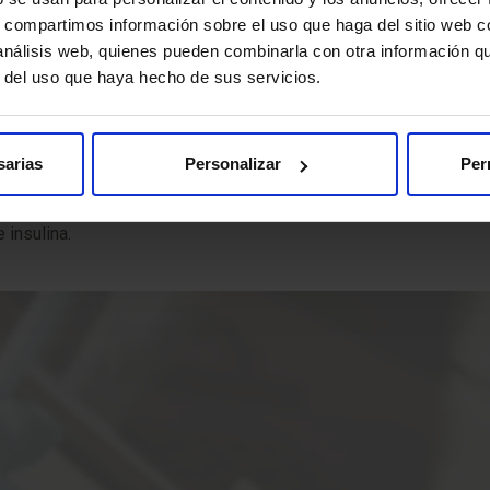
l.
s, compartimos información sobre el uso que haga del sitio web 
 análisis web, quienes pueden combinarla con otra información q
en áreas sensibles.
r del uso que haya hecho de sus servicios.
s que llegues con antelación a la hora indicada. Así podremos re
mado, un documento con información importante que deberás leer
sarias
Personalizar
Per
 que nos informes sobre la presencia de marcapasos, objetos metá
insulina.