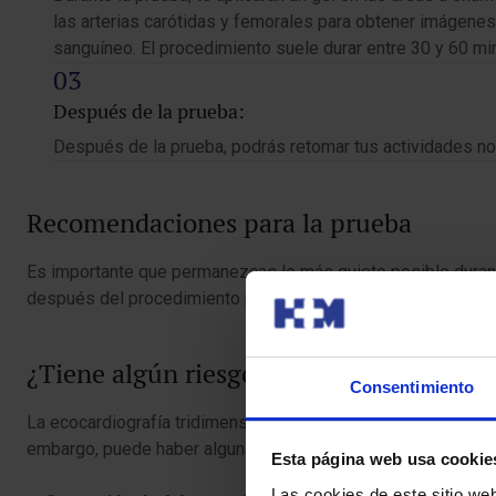
las arterias carótidas y femorales para obtener imágenes t
sanguíneo. El procedimiento suele durar entre 30 y 60 mi
Después de la prueba:
Después de la prueba, podrás retomar tus actividades nor
Recomendaciones para la prueba
Es importante que permanezcas lo más quieto posible durante
después del procedimiento para asegurar un resultado preci
¿Tiene algún riesgo?
Consentimiento
La ecocardiografía tridimensional carotídea y femoral es un
embargo, puede haber algunas consideraciones mínimas:
Esta página web usa cookie
Las cookies de este sitio we