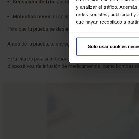
Sensación de frío:
por el gel conductor aplicado en la pie
y analizar el tráfico. Ademá
redes sociales, publicidad y
Molestias leves:
si se aplica presión con el transductor 
que hayan recopilado a parti
Para que tu prueba se desarrolle sin contratiempos, te pedimo
Antes de la prueba, te entregaremos el Consentimiento Infor
Solo usar cookies nece
Si tu cita es para una Resonancia Magnética (RM), es crucial
dispositivos de infusión de medicamentos, como bombas de 