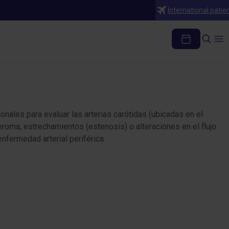
International patie
ral
nales para evaluar las arterias carótidas (ubicadas en el
eroma, estrechamientos (estenosis) o alteraciones en el flujo
fermedad arterial periférica.