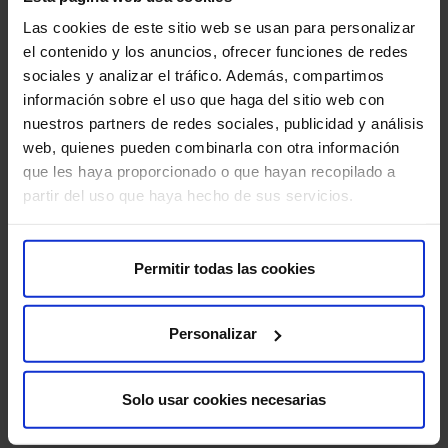
Las cookies de este sitio web se usan para personalizar
Reacción alérgica al contraste:
es poco común,
el contenido y los anuncios, ofrecer funciones de redes
pero puede ocurrir.
sociales y analizar el tráfico. Además, compartimos
información sobre el uso que haga del sitio web con
Sangrado:
en raras ocasiones, puede producirse un
nuestros partners de redes sociales, publicidad y análisis
pequeño sangrado en la articulación después de la
web, quienes pueden combinarla con otra información
inyección.
que les haya proporcionado o que hayan recopilado a
Para que tu prueba se desarrolle sin contratiempos, te
partir del uso que haya hecho de sus servicios.
pedimos que llegues con antelación a la hora indicada.
Así podremos realizar la preparación administrativa y
clínica necesaria.
Permitir todas las cookies
Antes de la prueba, te entregaremos el Consentimiento
Personalizar
Informado, un documento con información importante
que deberás leer y firmar.
Solo usar cookies necesarias
Si tu cita es para una Resonancia Magnética (RM), es
crucial que nos informes sobre la presencia de