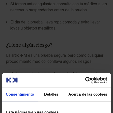
Si tomas anticoagulantes, consulta con tu médico si es
necesario suspenderlos antes de la prueba.
El día de la prueba, lleva ropa cómoda y evita llevar
joyas u objetos metálicos.
¿Tiene algún riesgo?
La artro-RM es una prueba segura, pero como cualquier
procedimiento médico, conlleva algunos riesgos:
Dolor o molestias
: puedes sentir dolor o molestias
en la articulación después de la inyección. Estos
síntomas suelen ser leves y desaparecen en pocos
días.
Consentimiento
Detalles
Acerca de las cookies
Infección:
existe un pequeño riesgo de infección en
la articulación después de la inyección.
Esta página web usa cookies