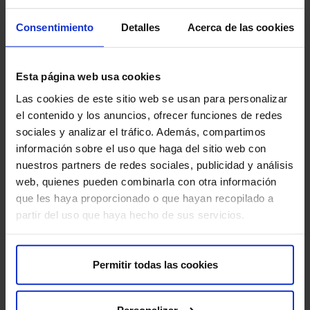
Infección
(muy rara): es poco frecuente, pero existe la
posibilidad de infección. Vigila si hay enrojecimiento
Consentimiento
Detalles
Acerca de las cookies
de la zona, calor o fiebre.
Dolor o molestia:
puedes sentir un poco de presión o
Esta página web usa cookies
incomodidad en la mama después del procedimiento,
Las cookies de este sitio web se usan para personalizar
pero suele ser pasajero y tolerable.
el contenido y los anuncios, ofrecer funciones de redes
sociales y analizar el tráfico. Además, compartimos
Reflejo vasovagal
(raro): el procedimiento puede
información sobre el uso que haga del sitio web con
causar mareo o un reflejo vasovagal. Mantén la calma y
nuestros partners de redes sociales, publicidad y análisis
confía en el equipo médico que te acompaña.
web, quienes pueden combinarla con otra información
que les haya proporcionado o que hayan recopilado a
Para que tu prueba se desarrolle sin contratiempos, te
partir del uso que haya hecho de sus servicios.
pedimos que llegues con antelación a la hora indicada.
Así podremos realizar la preparación administrativa y
clínica necesaria.
Permitir todas las cookies
Antes de la prueba, te entregaremos el Consentimiento
Informado, un documento con información importante
Personalizar