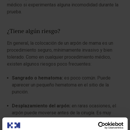
médico si experimentas alguna incomodidad durante la
prueba.
¿Tiene algún riesgo?
En general, la colocación de un arpón de mama es un
procedimiento seguro, mínimamente invasivo y bien
tolerado. Como en cualquier procedimiento médico,
existen algunos riesgos poco frecuentes:
Sangrado o hematoma:
es poco común. Puede
aparecer un pequeño hematoma en el sitio de la
punción.
Desplazamiento del arpón:
en raras ocasiones, el
arpón puede moverse antes de la cirugía. Es muy
importante evitar movimientos bruscos.