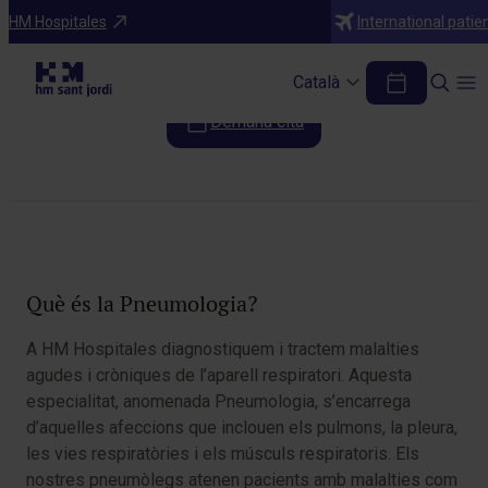
Especialitats
HM Hospitales
International patie
Pneumologia
Català
Demana cita
Taula de continguts
Què és la Pneumologia?
A HM Hospitales diagnostiquem i tractem malalties
agudes i cròniques de l’aparell respiratori. Aquesta
especialitat, anomenada Pneumologia, s’encarrega
d’aquelles afeccions que inclouen els pulmons, la pleura,
les vies respiratòries i els músculs respiratoris. Els
nostres pneumòlegs atenen pacients amb malalties com