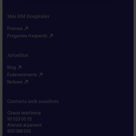
Més HM Hospitales
Premsa​
Preguntes freqüents​
Actualitat
Blog​
Esdeveniments​
Notícies​
Contacta amb nosaltres
Citació telefònica
93 523 05 55
Atenció al pacient
800 088 050