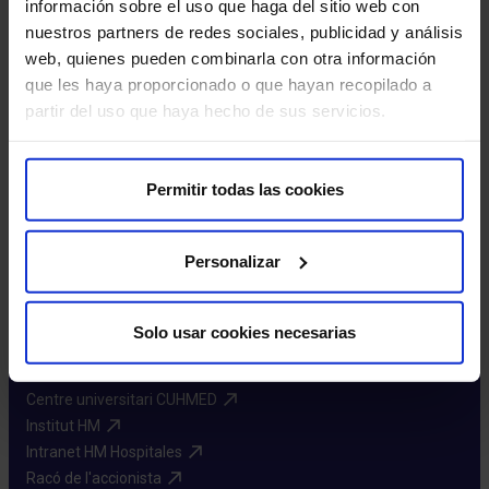
información sobre el uso que haga del sitio web con
nuestros partners de redes sociales, publicidad y análisis
web, quienes pueden combinarla con otra información
que les haya proporcionado o que hayan recopilado a
partir del uso que haya hecho de sus servicios.
Demana cita
Permitir todas las cookies
Personalizar
Sobre nosaltres
HM Hospitales​
Solo usar cookies necesarias
Xarxa HM Hospitales​
Fundació HM​
Centre universitari CUHMED​
Institut HM​
Intranet HM Hospitales​
Racó de l'accionista​