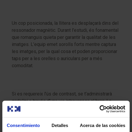
Un cop posicionada, la llitera es desplaçarà dins del
ressonador magnètic. Durant l’estudi, és fonamental
que romanguis quieta per garantir la qualitat de les
imatges. L’equip emet sorolls forts mentre captura
les imatges, per la qual cosa et poden proporcionar
taps per a les orelles o auriculars per a més
comoditat.
Si es requereix l’ús de contrast, se t’administrarà
gadolini a través d’una via intravenosa al braç. La
prova sol durar entre 30 i 60 minuts, i un cop
finalitzada, podràs reprendre les teves activitats
habituals.
Consentimiento
Detalles
Acerca de las cookies