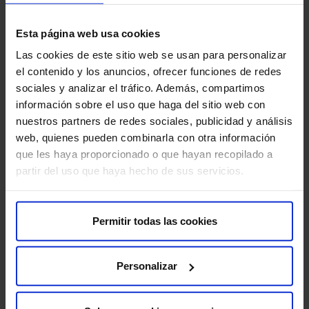
Recomanacions per a la prova
Esta página web usa cookies
Abans de la prova, és important que informis el teu
Las cookies de este sitio web se usan para personalizar
metge si estàs embarassada o tens sospita d’estar-ho.
el contenido y los anuncios, ofrecer funciones de redes
També has de mencionar si tens al·lèrgia al gadolini o a
sociales y analizar el tráfico. Además, compartimos
algun altre medicament, així com qualsevol problema
información sobre el uso que haga del sitio web con
renal, ja que això podria influir en l’ús del contrast.
nuestros partners de redes sociales, publicidad y análisis
web, quienes pueden combinarla con otra información
Si tens implants mamaris, avisa amb antelació perquè ho
que les haya proporcionado o que hayan recopilado a
tinguin en compte durant l’estudi. A més, si et sents
partir del uso que haya hecho de sus servicios.
ansiosa o pateixes de claustrofòbia, comenta-ho al
personal mèdic perquè puguin ajudar-te a sentir-te més
còmoda durant la prova.
Permitir todas las cookies
Té algun risc?
Personalizar
La RM de mama és una prova segura, però com
qualsevol procediment mèdic, pot comportar alguns