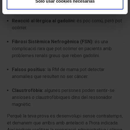
Solo usar cookies necesarias
riscos:
Reacció al·lèrgica al gadolini:
és poc comú, però pot
ocórrer.
Fibrosi Sistèmica Nefrogènica (FSN):
és una
complicació rara que pot ocórrer en pacients amb
problemes renals greus que reben gadolini.
Falsos positius:
la RM de mama pot detectar
anomalies que resulten no ser càncer.
Claustrofòbia:
algunes persones poden sentir-se
ansioses o claustrofòbiques dins del ressonador
magnètic.
Perquè la teva prova es desenvolupi sense contratemps,
et demanem que arribis amb antelació a l’hora indicada.
Així podrem realitzar la preparació administrativa i clínica