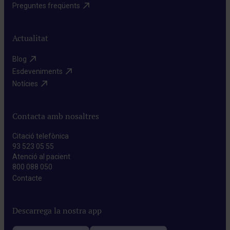
Preguntes freqüents​
Actualitat
Blog​
Esdeveniments​
Notícies​
Contacta amb nosaltres
Citació telefònica
93 523 05 55
Atenció al pacient
800 088 050
Contacte​
Descarrega la nostra app