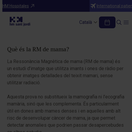
Diagnòstics
HM Hospitales
International patie
RM de mama
Català
Taula de continguts
Què és la RM de mama?
La Ressonància Magnètica de mama (RM de mama) és
un estudi d’imatge que utilitza imants i ones de ràdio per
obtenir imatges detallades del teixit mamari, sense
utilitzar radiació.
Aquesta prova no substitueix la mamografia ni l’ecografia
mamària, sinó que les complementa. És particularment
útil en dones amb mames denses i en aquelles amb alt
risc de desenvolupar càncer de mama, ja que permet
detectar anomalies que podrien passar desapercebudes