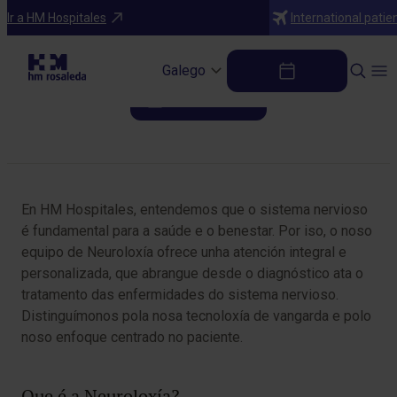
Especialidades
Ir a HM Hospitales
International patie
Neuroloxía
Galego
Pide unha cita
Table of Contents
En HM Hospitales, entendemos que o sistema nervioso
é fundamental para a saúde e o benestar. Por iso, o noso
equipo de Neuroloxía ofrece unha atención integral e
personalizada, que abrangue desde o diagnóstico ata o
tratamento das enfermidades do sistema nervioso.
Distinguímonos pola nosa tecnoloxía de vangarda e polo
noso enfoque centrado no paciente.
Que é a Neuroloxía?