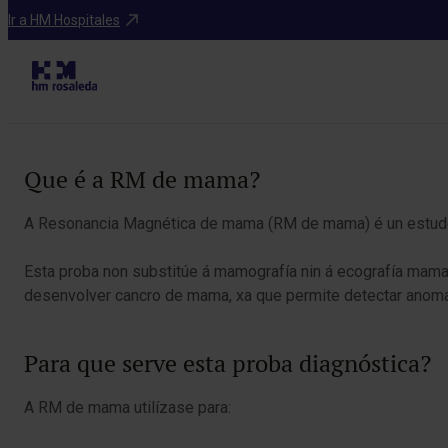
Diagnósticos
Ir a HM Hospitales
Table of Contents
Que é a RM de mama?
A Resonancia Magnética de mama (RM de mama) é un estudo d
Esta proba non substitúe á mamografía nin á ecografía mama
desenvolver cancro de mama, xa que permite detectar anoma
Para que serve esta proba diagnóstica?
A RM de mama utilízase para: