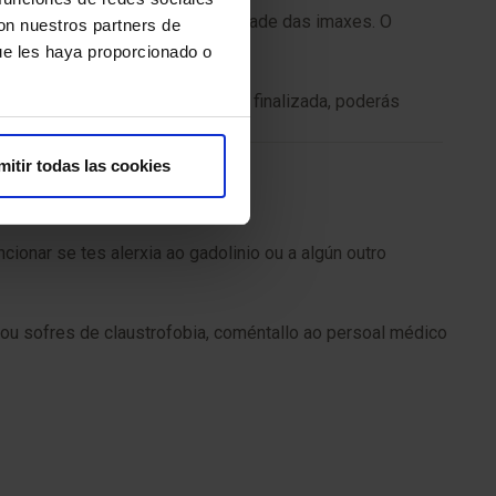
ezas quieta para garantir a calidade das imaxes. O
con nuestros partners de
ares para maior comodidade.
ue les haya proporcionado o
ntre 30 e 60 minutos, e unha vez finalizada, poderás
mitir todas las cookies
onar se tes alerxia ao gadolinio ou a algún outro
 ou sofres de claustrofobia, coméntallo ao persoal médico