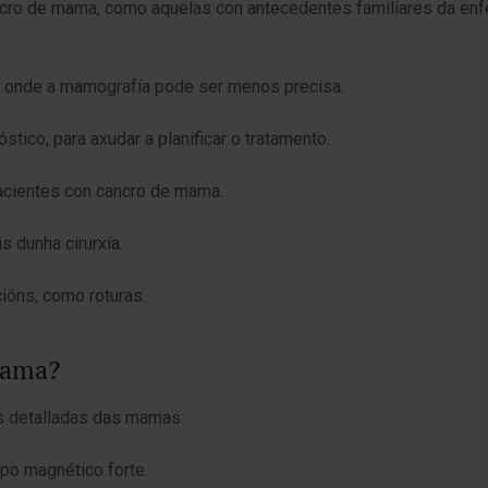
cancro de mama, como aquelas con antecedentes familiares da e
 onde a mamografía pode ser menos precisa.
tico, para axudar a planificar o tratamento.
pacientes con cancro de mama.
s dunha cirurxía.
ións, como roturas.
mama?
s detalladas das mamas:
mpo magnético forte.