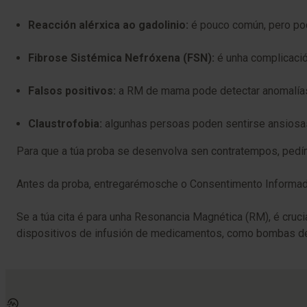
Reacción alérxica ao gadolinio:
é pouco común, pero pod
Fibrose Sistémica Nefróxena (FSN):
é unha complicació
Falsos positivos:
a RM de mama pode detectar anomalías 
Claustrofobia:
algunhas persoas poden sentirse ansiosas
Para que a túa proba se desenvolva sen contratempos, pedímo
Antes da proba, entregarémosche o Consentimento Informado
Se a túa cita é para unha Resonancia Magnética (RM), é cruc
dispositivos de infusión de medicamentos, como bombas de 