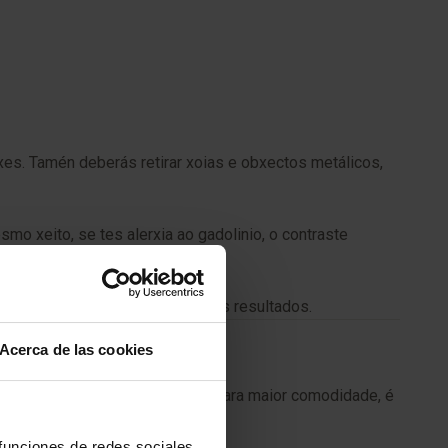
axes. Tamén deberás retirar xoias e obxectos metálicos,
o xeito, se tes alerxia ao gadolinio, o contraste
sto pode mellorar a precisión dos resultados.
Acerca de las cookies
en obter imaxes máis precisas. Para maior comodidade, é
 funciones de redes sociales