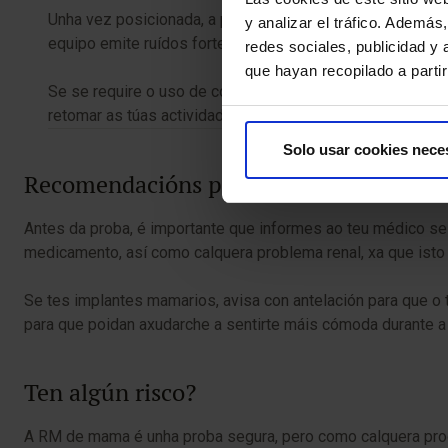
Unha vez posicionada, a padiola deslizarase dentro do r
y analizar el tráfico. Ademá
equipo emite ruídos fortes mentres captura as imaxes, p
redes sociales, publicidad y
que hayan recopilado a parti
Se se require o uso de contraste, administrarase gadolini
retomar as túas actividades habituais.
Solo usar cookies nece
Recomendacións para a proba
Antes da proba, é importante que informes ao teu médico se
medicamento, así como calquera problema renal, xa que isto p
Se tes implantes mamarios, avisa con antelación para que o 
para que poidan axudarche a sentirte máis cómoda durante a
Ten algún risco?
A RM de mama é unha proba segura, pero como calquera pro