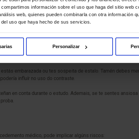
esonador magnético. Durante o estudo, é fundamental que perman
s, compartimos información sobre el uso que haga del sitio web 
olo que che poden proporcionar tapóns para os oídos ou auricul
 análisis web, quienes pueden combinarla con otra información q
r del uso que haya hecho de sus servicios.
o a través dunha vía intravenosa no brazo. A proba adoita durar e
sarias
Personalizar
Per
 estás embarazada ou tes sospeita de estalo. Tamén debes menci
odería influír no uso do contraste.
teñan en conta durante o estudo. Ademais, se te sentes ansiosa
 proba.
cedemento médico, pode implicar algúns riscos: