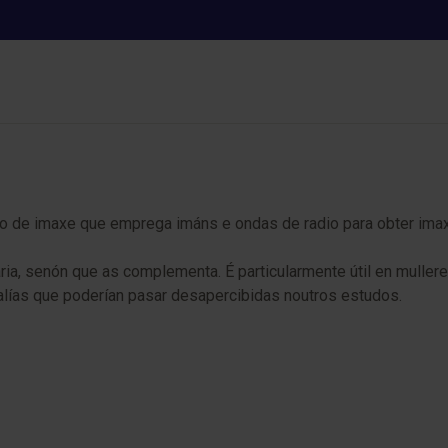
RM de mama
e imaxe que emprega imáns e ondas de radio para obter imaxes 
ria, senón que as complementa. É particularmente útil en mulle
lías que poderían pasar desapercibidas noutros estudos.