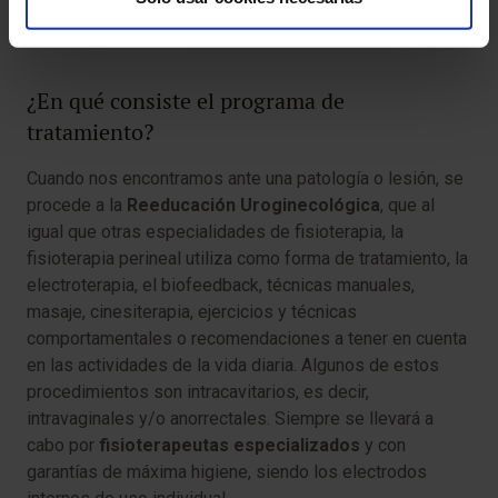
Dolor pélvico crónico.
¿En qué consiste el programa de
tratamiento?
Cuando nos encontramos ante una patología o lesión, se
procede a la
Reeducación Uroginecológica
, que al
igual que otras especialidades de fisioterapia, la
fisioterapia perineal utiliza como forma de tratamiento, la
electroterapia, el biofeedback, técnicas manuales,
masaje, cinesiterapia, ejercicios y técnicas
comportamentales o recomendaciones a tener en cuenta
en las actividades de la vida diaria. Algunos de estos
procedimientos son intracavitarios, es decir,
intravaginales y/o anorrectales. Siempre se llevará a
cabo por
fisioterapeutas especializados
y con
garantías de máxima higiene, siendo los electrodos