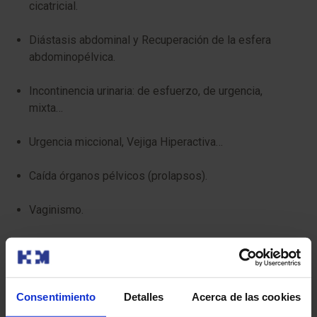
cicatricial.
Diástasis abdominal y Recuperación de la esfera
abdominopélvica.
Incontinencia urinaria: de esfuerzo, de urgencia,
mixta…
Urgencia miccional, Vejiga Hiperactiva…
Caída órganos pélvicos (prolapsos).
Vaginismo.
Estreñimiento.
Incontinencia gases / Incontinencia fecal.
Consentimiento
Detalles
Acerca de las cookies
Anorgasmia y falta de sensibilidad.