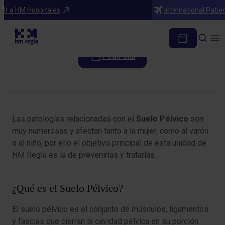
Programas médicos
Ir a HM Hospitales
International Patie
Unidad de Suelo Pélvico
Pedir cita
Tabla de contenidos
Las patologías relacionadas con el
Suelo Pélvico
son
muy numerosas y afectan tanto a la mujer, como al varón
o al niño, por ello el objetivo principal de esta unidad de
HM Regla es la de prevenirlas y tratarlas.
¿Qué es el Suelo Pélvico?
El suelo pélvico es el conjunto de músculos, ligamentos
y fascias que cierran la cavidad pélvica en su porción