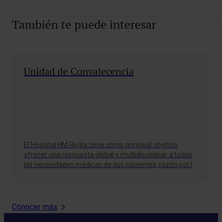
También te puede interesar
Unidad de Convalecencia
El Hospital HM Regla tiene como principal objetivo
ofrecer una respuesta global y multidisciplinar a todas
las necesidades médicas de sus pacientes, razón por la
cual, y siendo consciente de las nuevas demandas
sanitarias y sociales derivadas de un alta hospitalaria,
pone a disposición de los usuarios la Unidad de…
Conocer más