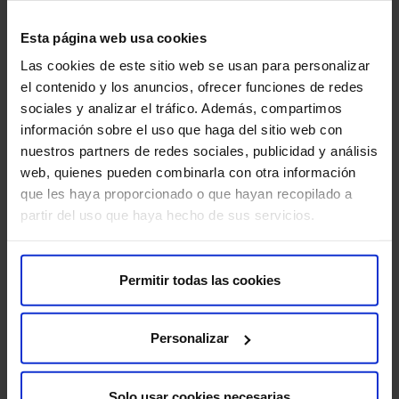
Dolor pélvico crónico (cistitis intersticial…).
Esta página web usa cookies
Las cookies de este sitio web se usan para personalizar
Enfermedades neurológicas.
el contenido y los anuncios, ofrecer funciones de redes
sociales y analizar el tráfico. Además, compartimos
Dificultad vaciado vejiga.
información sobre el uso que haga del sitio web con
nuestros partners de redes sociales, publicidad y análisis
Cirugías y Cicatrices fibrosas.
web, quienes pueden combinarla con otra información
que les haya proporcionado o que hayan recopilado a
Coxigodinias.
partir del uso que haya hecho de sus servicios.
Hombres
Permitir todas las cookies
Incontinencia urinaria.
Disfunciones sexuales.
Personalizar
Problemas Urológicos.
Solo usar cookies necesarias