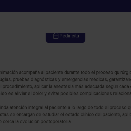
Anestesiología y Reanimación
Pedir cita
nimación acompaña al paciente durante todo el proceso quirúrgic
cirugías, pruebas diagnósticas y emergencias médicas, garantiz
l procedimiento, aplicar la anestesia más adecuada según cada ca
iso es aliviar el dolor y evitar posibles complicaciones relaci
a atención integral al paciente a lo largo de todo el proceso qui
tas se encargan de estudiar el estado clínico del paciente, apl
de cerca la evolución postoperatoria.