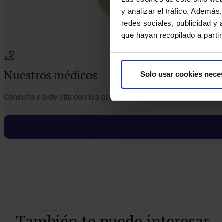
y analizar el tráfico. Ademá
redes sociales, publicidad y
que hayan recopilado a parti
Nuestros médicos
Solo usar cookies nece
Consulta y pide cita con los profesionales de esta especialida
Pedir cita
También te puede interesar