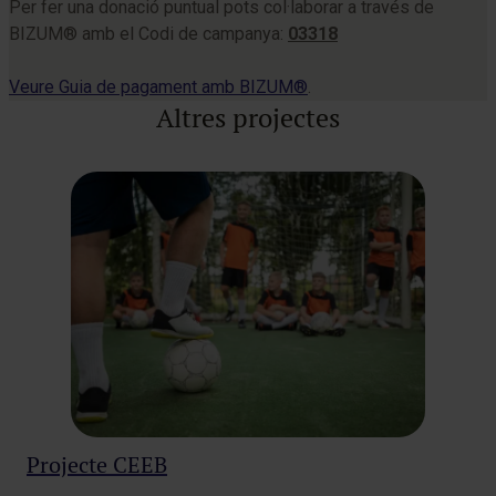
Per fer una donació puntual pots col·laborar a través de
BIZUM® amb el Codi de campanya:
03318
Veure Guia de pagament amb BIZUM®
.
Altres projectes
Projecte CEEB
Sa