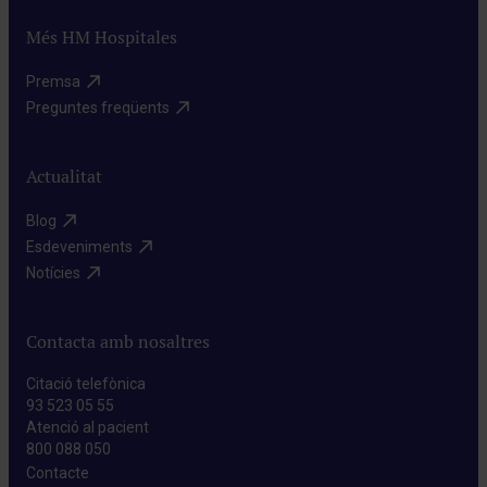
Més HM Hospitales
Premsa​
Preguntes freqüents​
Actualitat
Blog​
Esdeveniments​
Notícies​
Contacta amb nosaltres
Citació telefònica
93 523 05 55
Atenció al pacient
800 088 050
Contacte​