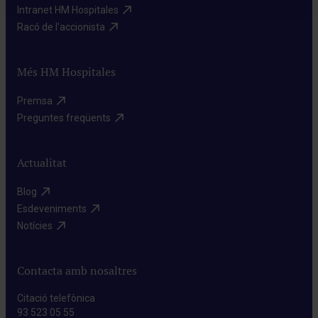
Intranet HM Hospitales​
Racó de l'accionista​
Més HM Hospitales
Premsa​
Preguntes freqüents​
Actualitat
Blog​
Esdeveniments​
Notícies​
Contacta amb nosaltres
Citació telefònica
93 523 05 55