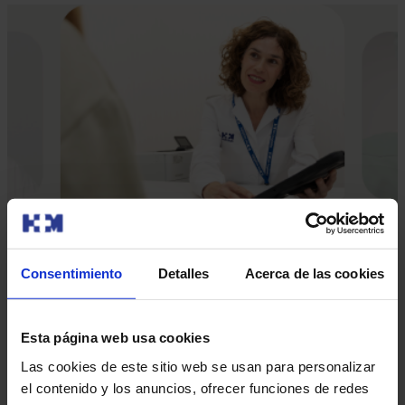
Consentimiento
Detalles
Acerca de las cookies
Els nostres metges
Consulta i demana cita amb els professionals d’aquesta
Esta página web usa cookies
especialitat
Las cookies de este sitio web se usan para personalizar
Demanar cita
el contenido y los anuncios, ofrecer funciones de redes