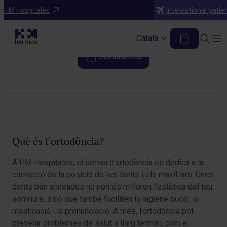
Especialitats
HM Hospitales
International patie
Ortodòncia
Català
Demana cita
Taula de continguts
Què és l’ortodòncia?
A HM Hospitales, el servei d’ortodòncia es dedica a la
correcció de la posició de les dents i els maxil·lars. Unes
dents ben alineades no només milloren l’estètica del teu
somriure, sinó que també faciliten la higiene bucal, la
masticació i la pronunciació. A més, l’ortodòncia pot
prevenir problemes de salut a llarg termini, com el