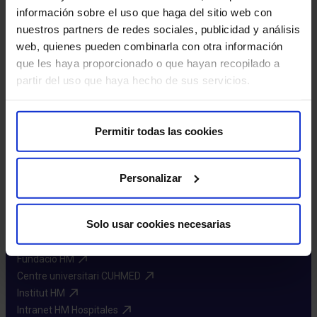
información sobre el uso que haga del sitio web con
nuestros partners de redes sociales, publicidad y análisis
web, quienes pueden combinarla con otra información
que les haya proporcionado o que hayan recopilado a
partir del uso que haya hecho de sus servicios.
Demana cita
Permitir todas las cookies
Personalizar
Sobre nosaltres
Solo usar cookies necesarias
HM Hospitales​
Xarxa HM Hospitales​
Fundació HM​
Centre universitari CUHMED​
Institut HM​
Intranet HM Hospitales​