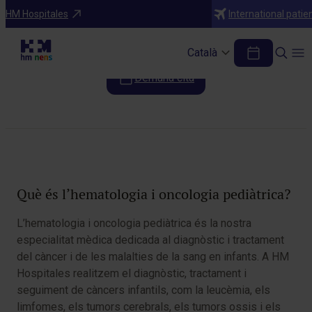
Especialitats
HM Hospitales
International patie
Hematologia pediàtrica
Català
Demana cita
Taula de continguts
Què és l’hematologia i oncologia pediàtrica?
L’hematologia i oncologia pediàtrica és la nostra
especialitat mèdica dedicada al diagnòstic i tractament
del càncer i de les malalties de la sang en infants. A HM
Hospitales realitzem el diagnòstic, tractament i
seguiment de càncers infantils, com la leucèmia, els
limfomes, els tumors cerebrals, els tumors ossis i els