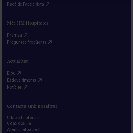
Racó de l'accionista​
Més HM Hospitales
Premsa​
Preguntes freqüents​
Actualitat
Blog​
Esdeveniments​
Notícies​
Contacta amb nosaltres
Citació telefònica
93 523 05 55
Atenció al pacient