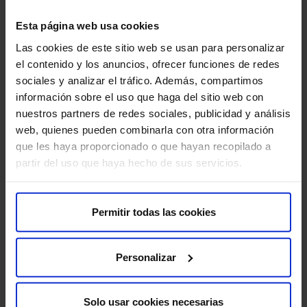
Esta página web usa cookies
Extirpació de quists i tumors orals.
Las cookies de este sitio web se usan para personalizar
Diagnòstic i tractament de quists i tumors cervicals.
el contenido y los anuncios, ofrecer funciones de redes
sociales y analizar el tráfico. Además, compartimos
A HM Nens, tenim com a objectiu millorar tant la funció
información sobre el uso que haga del sitio web con
com l’estètica facial, amb especial atenció al creixement
nuestros partners de redes sociales, publicidad y análisis
del nen i al seu benestar emocional.
web, quienes pueden combinarla con otra información
que les haya proporcionado o que hayan recopilado a
partir del uso que haya hecho de sus servicios.
Permitir todas las cookies
Personalizar
Solo usar cookies necesarias