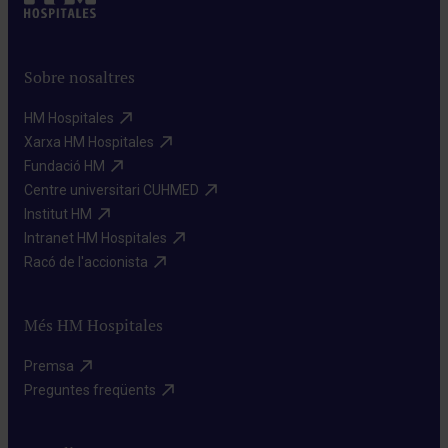
Sobre nosaltres
HM Hospitales​
Xarxa HM Hospitales​
Fundació HM​
Centre universitari CUHMED​
Institut HM​
Intranet HM Hospitales​
Racó de l'accionista​
Més HM Hospitales
Premsa​
Preguntes freqüents​