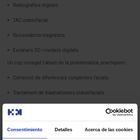
Radiografies digitals.
TAC craniofacial.
Ressonància magnètica.
Escàners 3D i models digitals.
Un cop conegut l’abast de la problemàtica, practiquem:
Correcció de diferències congènites facials.
Tractament de traumatismes craniofacials.
Cirurgia ortognàtica en adolescents.
Distracció maxil·lo-mandibular.
Consentimiento
Detalles
Acerca de las cookies
Reconstruccions òssies facials.