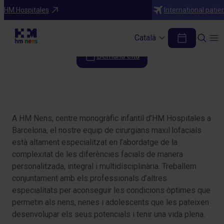
Especialitats
HM Hospitales
International patie
Cirurgia maxil·lofacial pediàtrica
Català
Demana cita
Taula de continguts
A HM Nens, centre monogràfic infantil d’HM Hospitales a
Barcelona, el nostre equip de cirurgians maxil·lofacials
està altament especialitzat en l’abordatge de la
complexitat de les diferències facials de manera
personalitzada, integral i multidisciplinària. Treballem
conjuntament amb els professionals d’altres
especialitats per aconseguir les condicions òptimes que
permetin als nens, nenes i adolescents que les pateixen
desenvolupar els seus potencials i tenir una vida plena.