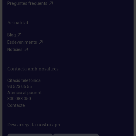
Preguntes freqüents​
Actualitat
Blog​
Esdeveniments​
Notícies​
Contacta amb nosaltres
Citació telefònica
93 523 05 55
Atenció al pacient
800 088 050
Contacte​
Descarrega la nostra app