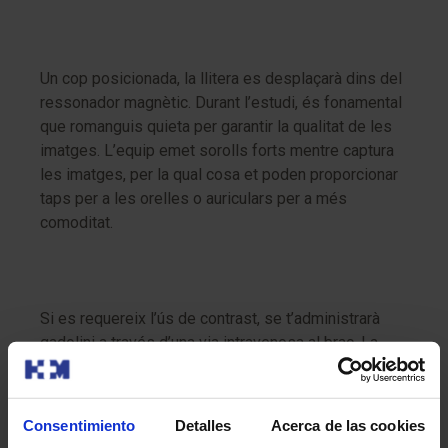
Un cop posicionada, la llitera es desplaçarà dins del
ressonador magnètic. Durant l’estudi, és fonamental
que romanguis quieta per garantir la qualitat de les
imatges. L’equip emet sorolls forts mentre captura
les imatges, per la qual cosa et poden proporcionar
taps per a les orelles o auriculars per a més
comoditat.
Si es requereix l’ús de contrast, se t’administrarà
gadolini a través d’una via intravenosa al braç. La
prova sol durar entre 30 i 60 minuts, i un cop
finalitzada, podràs reprendre les teves activitats
habituals.
Consentimiento
Detalles
Acerca de las cookies