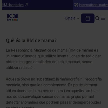
Inici
HM Hospitales
International patie
RM de mama
Català
Taula de continguts
Què és la RM de mama?
La Ressonància Magnètica de mama (RM de mama) és
un estudi d’imatge que utilitza imants i ones de ràdio per
obtenir imatges detallades del teixit mamari, sense
utilitzar radiació.
Aquesta prova no substitueix la mamografia ni l’ecografia
mamària, sinó que les complementa. És particularment
útil en dones amb mames denses i en aquelles amb alt
risc de desenvolupar càncer de mama, ja que permet
detectar anomalies que podrien passar desapercebudes