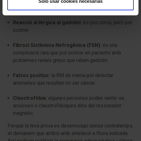
Solo usar cookies necesarias
riscos:
Reacció al·lèrgica al gadolini:
és poc comú, però pot
ocórrer.
Fibrosi Sistèmica Nefrogènica (FSN):
és una
complicació rara que pot ocórrer en pacients amb
problemes renals greus que reben gadolini.
Falsos positius:
la RM de mama pot detectar
anomalies que resulten no ser càncer.
Claustrofòbia:
algunes persones poden sentir-se
ansioses o claustrofòbiques dins del ressonador
magnètic.
Perquè la teva prova es desenvolupi sense contratemps,
et demanem que arribis amb antelació a l’hora indicada.
Així podrem realitzar la preparació administrativa i clínica