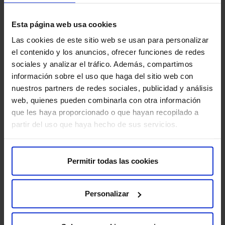
Recomanacions per a la prova
Esta página web usa cookies
Abans de la prova, és important que informis el teu
Las cookies de este sitio web se usan para personalizar
metge si estàs embarassada o tens sospita d’estar-ho.
el contenido y los anuncios, ofrecer funciones de redes
També has de mencionar si tens al·lèrgia al gadolini o a
sociales y analizar el tráfico. Además, compartimos
algun altre medicament, així com qualsevol problema
información sobre el uso que haga del sitio web con
renal, ja que això podria influir en l’ús del contrast.
nuestros partners de redes sociales, publicidad y análisis
web, quienes pueden combinarla con otra información
Si tens implants mamaris, avisa amb antelació perquè ho
que les haya proporcionado o que hayan recopilado a
tinguin en compte durant l’estudi. A més, si et sents
partir del uso que haya hecho de sus servicios.
ansiosa o pateixes de claustrofòbia, comenta-ho al
personal mèdic perquè puguin ajudar-te a sentir-te més
còmoda durant la prova.
Permitir todas las cookies
Té algun risc?
Personalizar
La RM de mama és una prova segura, però com
qualsevol procediment mèdic, pot comportar alguns