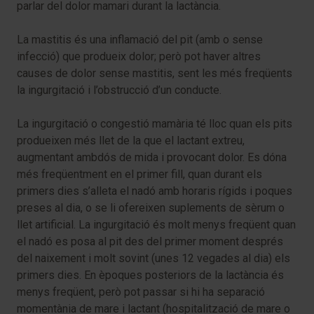
parlar del dolor mamari durant la lactància.
La mastitis és una inflamació del pit (amb o sense
infecció) que produeix dolor; però pot haver altres
causes de dolor sense mastitis, sent les més freqüents
la ingurgitació i l’obstrucció d’un conducte.
La ingurgitació o congestió mamària té lloc quan els pits
produeixen més llet de la que el lactant extreu,
augmentant ambdós de mida i provocant dolor. Es dóna
més freqüentment en el primer fill, quan durant els
primers dies s’alleta el nadó amb horaris rígids i poques
preses al dia, o se li ofereixen suplements de sèrum o
llet artificial. La ingurgitació és molt menys freqüent quan
el nadó es posa al pit des del primer moment després
del naixement i molt sovint (unes 12 vegades al dia) els
primers dies. En èpoques posteriors de la lactància és
menys freqüent, però pot passar si hi ha separació
momentània de mare i lactant (hospitalització de mare o