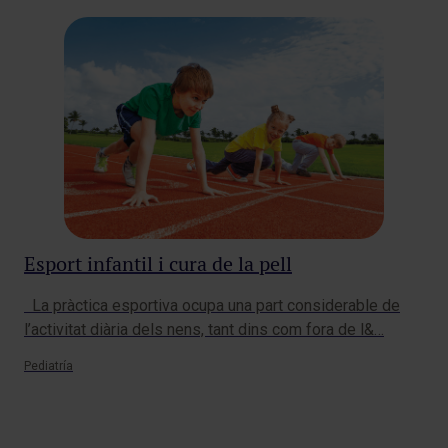
Pr
Esport infantil i cura de la pell
És n
mol
La pràctica esportiva ocupa una part considerable de
Pedi
l’activitat diària dels nens, tant dins com fora de l&…
Pediatría