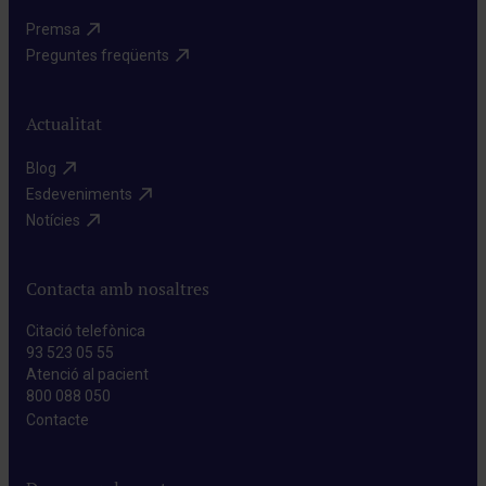
Premsa​
Preguntes freqüents​
Actualitat
Blog​
Esdeveniments​
Notícies​
Contacta amb nosaltres
Citació telefònica
93 523 05 55
Atenció al pacient
800 088 050
Contacte​