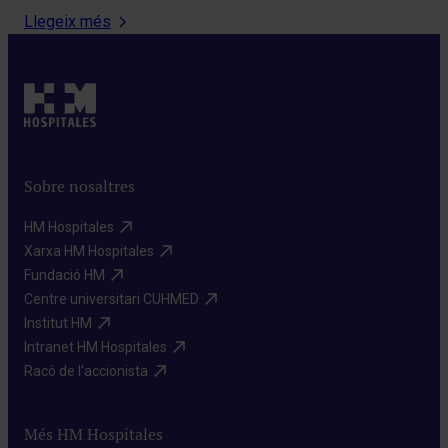
Llegeix més
Sobre nosaltres
HM Hospitales​
Xarxa HM Hospitales​
Fundació HM​
Centre universitari CUHMED​
Institut HM​
Intranet HM Hospitales​
Racó de l'accionista​
Més HM Hospitales