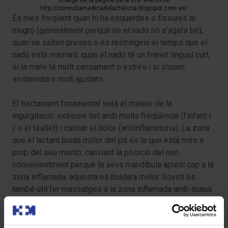
Imatge de la pàgina de la Dra. Martín-Gil
http://consultamedicadelactancia.blogspot.com.es/
És més freqüent quan hi ha esquerdes o fissures al
mugró (generalment perquè no el nadó no s’agafa bé),
quan se salten preses o es restringeix el temps que el
nadó està mamant, quan el nadó té un frenet lingual curt,
si la mare té molt cansament o estrès i si s’usen
sostenidors molt ajustats.
El tractament fonamental serà el mateix de la
ingurgitació: extreure llet amb molta freqüència (l’infant i
/ o el tirallet) i calmar el dolor (antiinflamatoris). La zona
que el lactant buida millor del pit és la que està més a
prop del seu mentó: canviant la posició del nen
convenientment perquè la seva mandíbula apunti cap a la
zona inflamada, aquesta es buidarà millor. Sovint és
també útil fer massatges a la zona inflamada amb suaus
pressions cap al mugró, després d’aplicar calor a la zona.
Pot fer-se sota la dutxa o en un bany d’aigua calenta. De
vegades s’observa la sortida d’un petit tap mucós. És