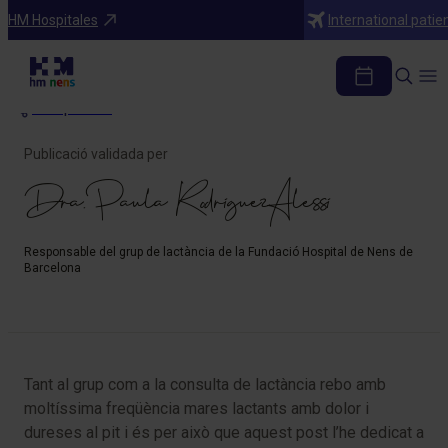
Blog
HM Hospitales
International patie
Tinc mastitis?
Comparteix
Publicació validada per
Dra. Paula RodríguezAlessi
Responsable del grup de lactància de la Fundació Hospital de Nens de
Barcelona
Tant al grup com a la consulta de lactància rebo amb
moltíssima freqüència mares lactants amb dolor i
dureses al pit i és per això que aquest post l’he dedicat a