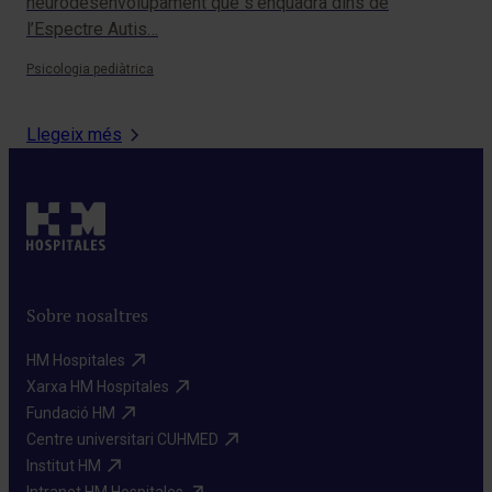
neurodesenvolupament que s’enquadra dins de
l’Espectre Autis…
Psicologia pediàtrica
Llegeix més
Sobre nosaltres
HM Hospitales​
Xarxa HM Hospitales​
Fundació HM​
Centre universitari CUHMED​
Institut HM​