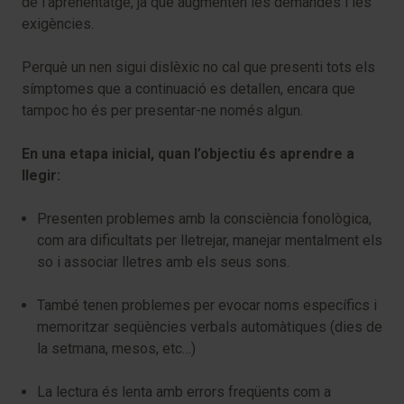
de l’aprenentatge, ja que augmenten les demandes i les
exigències.
Perquè un nen sigui dislèxic no cal que presenti tots els
símptomes que a continuació es detallen, encara que
tampoc ho és per presentar-ne només algun.
En una etapa inicial, quan l’objectiu és aprendre a
llegir:
Presenten problemes amb la consciència fonològica,
com ara dificultats per lletrejar, manejar mentalment els
so i associar lletres amb els seus sons.
També tenen problemes per evocar noms específics i
memoritzar seqüències verbals automàtiques (dies de
la setmana, mesos, etc…)
La lectura és lenta amb errors freqüents com a