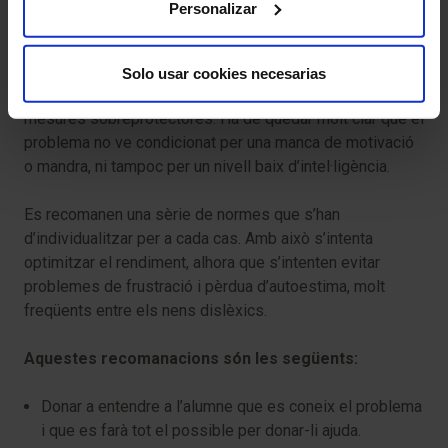
Personalizar
alhora, a l’aula.
L’atenció escolar s’ha de basar primordialment en la
Solo usar cookies necesarias
comprensió del trastorn, encara que cal evitar les
mesures sobreprotectores. Ha de quedar molt clar que el
problema no ve condicionat per una manca de motivació
o mandra, ni tampoc per un nivell baix d’intel·ligència.
Es recomanen una sèrie de normes que s’han
d’individualitzar per a cada cas. Amb això s’intenta
optimitzar el rendiment, alhora que s’intenten evitar
problemes de frustració i pèrdua d’autoestima, molt
freqüents entre els nens dislèxics.
Aquestes recomanacions són les següents:
Donar a entendre a l’alumne que es coneix el problema
i que es farà tot el possible per donar-li ajuda.