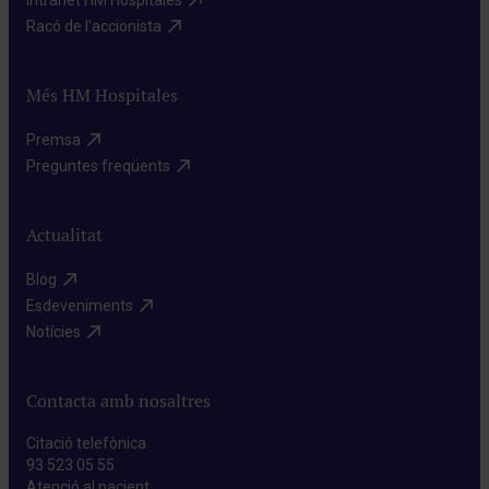
Intranet HM Hospitales​
Racó de l'accionista​
Més HM Hospitales
Premsa​
Preguntes freqüents​
Actualitat
Blog​
Esdeveniments​
Notícies​
Contacta amb nosaltres
Citació telefònica
93 523 05 55
Atenció al pacient