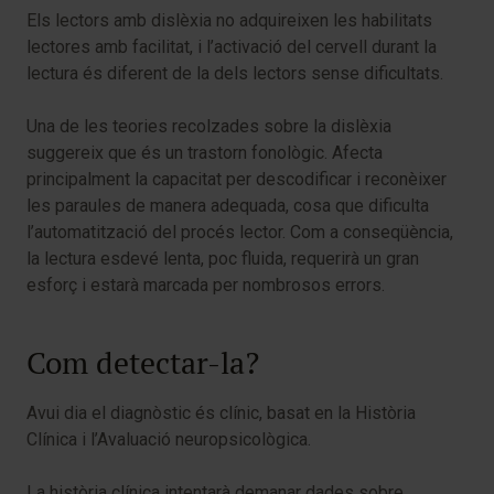
Els lectors amb dislèxia no adquireixen les habilitats
lectores amb facilitat, i l’activació del cervell durant la
lectura és diferent de la dels lectors sense dificultats.
Una de les teories recolzades sobre la dislèxia
suggereix que és un trastorn fonològic. Afecta
principalment la capacitat per descodificar i reconèixer
les paraules de manera adequada, cosa que dificulta
l’automatització del procés lector. Com a conseqüència,
la lectura esdevé lenta, poc fluida, requerirà un gran
esforç i estarà marcada per nombrosos errors.
Com detectar-la?
Avui dia el diagnòstic és clínic, basat en la Història
Clínica i l’Avaluació neuropsicològica.
La història clínica intentarà demanar dades sobre