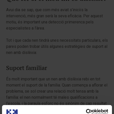
Avui dia se sap, que com més aviat s’iniciïs la
intervenció, més gran serà la seva eficàcia. Per aquest
motiu, és important una detecció primerenca pels
especialistes a l’àrea.
Tot i que cada nen tindrà unes necessitats particulars, els
pares poden trobar útils algunes estratègies de suport al
nen amb dislèxia:
Suport familiar
És molt important que un nen amb dislèxia rebi en tot
moment el suport de la família. Quan comença a aflorar el
problema, se sol crear una relació molt tensa amb la
família: el nen normalment té males qualificacions a
l’escola, i la paraula esforç no és sinònim de cap resultat
positiu. Aquestes pressions influeixen negativament en