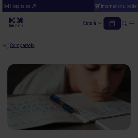
Blog
HM Hospitales
International patie
Què hem de saber sobre
Català
la Dislèxia?
Comparteix