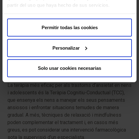
Canvis a la gana o el somni.
partir del uso que haya hecho de sus servicios.
Pensaments negatius repetitius o senyals de
desesperança.
Permitir todas las cookies
Un psicòleg o un psiquiatre infantil pot proporcionar el
tractament adequat per ajudar a manejar l’ansietat de
manera efectiva.
Personalizar
5. Tractaments Eficaços per a
Solo usar cookies necesarias
l’Ansietat Infantil
La teràpia més eficaç per als trastorns d’ansietat en nens
i adolescents és la Teràpia Cognitiu-Conductual (TCC),
que ensenya els nens a manejar els seus pensaments
ansiosos i enfrontar situacions temudes de manera
gradual. A més, tècniques de relaxació i mindfulness
poden complementar el tractament i, en casos més
greus, es pot considerar una intervenció farmacològica
sota la supervisió d’un especialista.