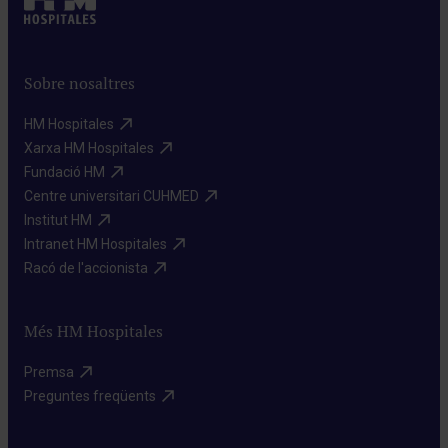
Sobre nosaltres
HM Hospitales​
Xarxa HM Hospitales​
Fundació HM​
Centre universitari CUHMED​
Institut HM​
Intranet HM Hospitales​
Racó de l'accionista​
Més HM Hospitales
Premsa​
Preguntes freqüents​