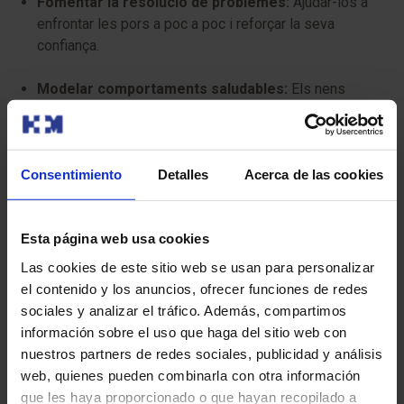
Fomentar la resolució de problemes:
Ajudar-los a
enfrontar les pors a poc a poc i reforçar la seva
confiança.
Modelar comportaments saludables:
Els nens
aprenen observant, per la qual cosa és important que
els pares manegin el seu propi estrès de manera
positiva
Consentimiento
Detalles
Acerca de las cookies
4. Quan Cercar Ajuda Professional
Esta página web usa cookies
Las cookies de este sitio web se usan para personalizar
Si l’ansietat interfereix significativament amb la vida del
el contenido y los anuncios, ofrecer funciones de redes
nen, és hora de cercar ajuda professional. Els signes
sociales y analizar el tráfico. Además, compartimos
d’alarma inclouen:
información sobre el uso que haga del sitio web con
nuestros partners de redes sociales, publicidad y análisis
Dificultat per assistir a lescola o participar en
web, quienes pueden combinarla con otra información
activitats socials.
que les haya proporcionado o que hayan recopilado a