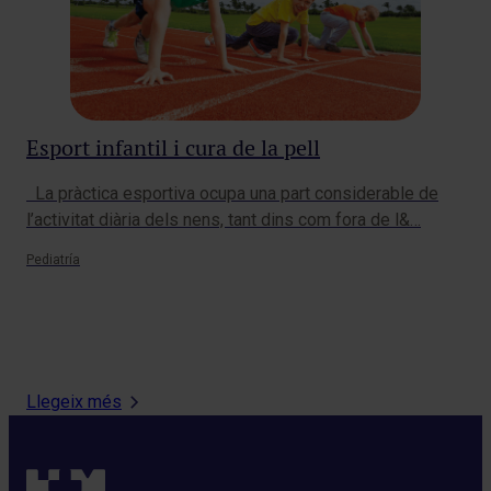
Esport infantil i cura de la pell
Qu
La pràctica esportiva ocupa una part considerable de
co
l’activitat diària dels nens, tant dins com fora de l&…
Què
Pediatría
la 
Es 
Pedi
Llegeix més