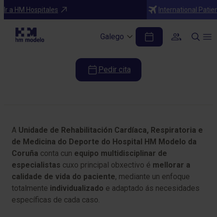
Programas médicos
Ir a HM Hospitales
International Patie
Unidade de Rehabilitación Cardíaca,
Respiratoria e de Medicina do Deporte
Galego
Pedir cita
Table of Contents
A
Unidade de Rehabilitación Cardíaca, Respiratoria e
de Medicina do Deporte do Hospital HM Modelo da
Coruña
conta cun
equipo multidisciplinar de
especialistas
cuxo principal obxectivo é
mellorar a
calidade de vida do paciente
, mediante un enfoque
totalmente
individualizado
e adaptado ás necesidades
específicas de cada caso.