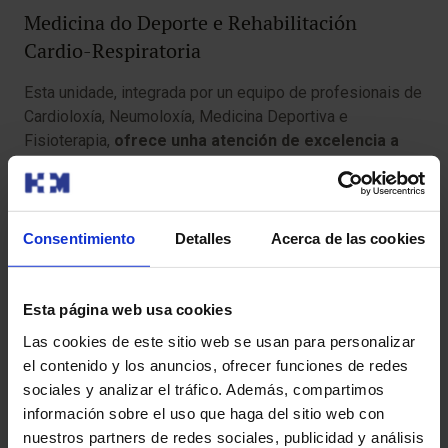
Medicina do Deporte e Rehabilitación
Cardio-Respiratoria
Esta unidade, integrada por un equipo de profesionais de
Cardioloxía, Neumoloxía, Medicina Deportiva e
Fisioterapia,
ofrece unha atención de excelencia a
persoas que realizan ou desexen realizar unha
determinada actividade física ou deportiva
, máis ou
menos intensa, baseada nun exame integral previo e
unha adecuación personalizada en función das súas
Consentimiento
Detalles
Acerca de las cookies
particulares condicións e capacidade física. ​
Por outra banda, ofrece a
pacientes con enfermidade
Esta página web usa cookies
cardíaca ou pulmonar unha atención especializada
Las cookies de este sitio web se usan para personalizar
destinada a adquirir hábitos de exercicio saudables
el contenido y los anuncios, ofrecer funciones de redes
e a modificar outros nocivos
, co obxectivo de obter o
sociales y analizar el tráfico. Además, compartimos
máximo das súas posibilidades físicas e mentais.
información sobre el uso que haga del sitio web con
nuestros partners de redes sociales, publicidad y análisis