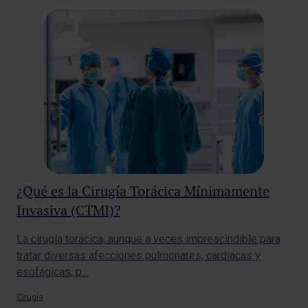
¿Qué es la Cirugía Torácica Mínimamente
Re
Invasiva (CTMI)?
po
La cirugía torácica, aunque a veces imprescindible para
Ten
tratar diversas afecciones pulmonares, cardíacas y
par
esofágicas, p…
exp
Cirugía
Mat