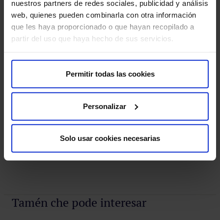
nuestros partners de redes sociales, publicidad y análisis
web, quienes pueden combinarla con otra información
que les haya proporcionado o que hayan recopilado a
partir del uso que haya hecho de sus servicios.
Os nosos médicos
Permitir todas las cookies
Consulta e pide cita cos profesionais desta especialidade
Personalizar
Pedir cita
Solo usar cookies necesarias
Pide unha cita
Tamén che pode interesar