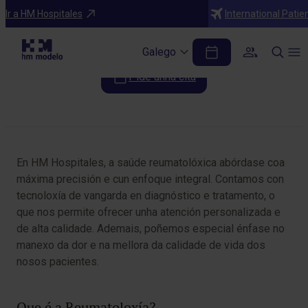
Especialidades
Ir a HM Hospitales
International Patie
Reumatoloxía
Galego
Pide unha cita
Table of Contents
En HM Hospitales, a saúde reumatolóxica abórdase coa
máxima precisión e cun enfoque integral. Contamos con
tecnoloxía de vangarda en diagnóstico e tratamento, o
que nos permite ofrecer unha atención personalizada e
de alta calidade. Ademais, poñemos especial énfase no
manexo da dor e na mellora da calidade de vida dos
nosos pacientes.
Que é a Reumatoloxía?