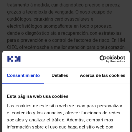
tratamento á medida, cun diagnóstico preciso e precoz
grazas a tecnoloxía de vangarda. O noso equipo de
cardiólogos, cirurxiáns cardiovasculares e
electrofisiólogos acompañarate en todo o proceso,
dende o diagnóstico ata a recuperación, con estratexias
para a prevención e o control de factores de risco. En HM
CIEC, ofrecémosche a mellor atención para o teu corazón
nunha contorna humana e próxima.
Consentimiento
Detalles
Acerca de las cookies
Esta página web usa cookies
Las cookies de este sitio web se usan para personalizar
el contenido y los anuncios, ofrecer funciones de redes
sociales y analizar el tráfico. Además, compartimos
información sobre el uso que haga del sitio web con