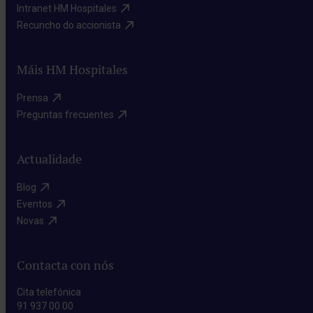
Intranet HM Hospitales​
Recuncho do accionista​
Máis HM Hospitales
Prensa​
Preguntas frecuentes​
Actualidade
Blog​
Eventos​
Novas​
Contacta con nós
Cita telefónica
91 937 00 00