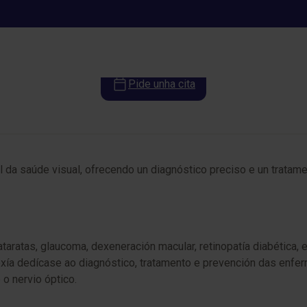
Oftalmoloxía
Pide unha cita
 da saúde visual, ofrecendo un diagnóstico preciso e un tratam
atas, glaucoma, dexeneración macular, retinopatía diabética, es
loxía dedícase ao diagnóstico, tratamento e prevención das enfe
 e o nervio óptico.