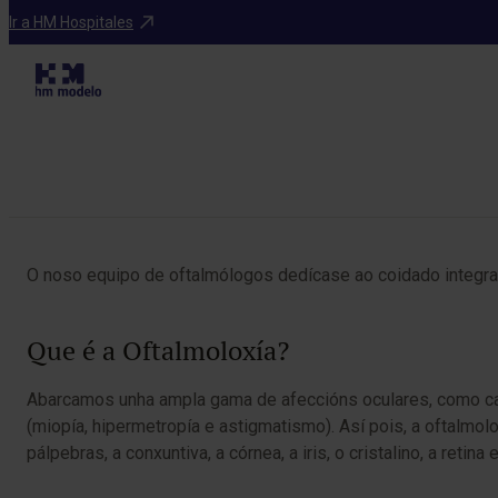
Especialidades
Ir a HM Hospitales
Table of Contents
O noso equipo de oftalmólogos dedícase ao coidado integral
Que é a Oftalmoloxía?
Abarcamos unha ampla gama de afeccións oculares, como catar
(miopía, hipermetropía e astigmatismo). Así pois, a oftalmo
pálpebras, a conxuntiva, a córnea, a iris, o cristalino, a retina