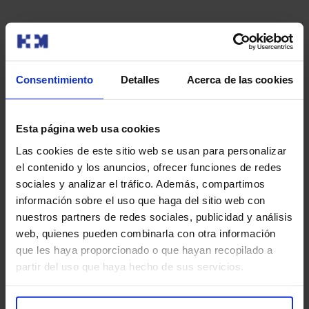
Consentimiento
Detalles
Acerca de las cookies
Pide unha cita
Tamén che pode interesar
Esta página web usa cookies
Las cookies de este sitio web se usan para personalizar
el contenido y los anuncios, ofrecer funciones de redes
sociales y analizar el tráfico. Además, compartimos
información sobre el uso que haga del sitio web con
nuestros partners de redes sociales, publicidad y análisis
web, quienes pueden combinarla con otra información
que les haya proporcionado o que hayan recopilado a
partir del uso que haya hecho de sus servicios.
Cuándo se detecta y cómo se diagnostica un
¿Q