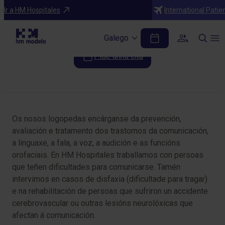
Especialidades
Ir a HM Hospitales
International Patie
Logopedia
Galego
Pide unha cita
Table of Contents
Os nosos logopedas encárganse da prevención,
avaliación e tratamento dos trastornos da comunicación,
a linguaxe, a fala, a voz, a audición e as funcións
orofaciais. En HM Hospitales traballamos con persoas
que teñen dificultades para comunicarse. Tamén
intervimos en casos de disfaxia (dificultade para tragar)
e na rehabilitación de persoas que sufriron un accidente
cerebrovascular ou outras lesións neurolóxicas que
afectan á comunicación.