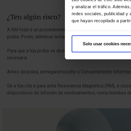
y analizar el tráfico. Ademá
redes sociales, publicidad y
¿Ten algún risco?
que hayan recopilado a parti
A RM fetal é un procedemento seguro e non invasivo que, ao 
proba. Porén, débense tomar precaucións especiais en pacie
Solo usar cookies nece
Para que a túa proba se desenvolva sen contratempos, pedím
necesaria.
Antes da proba, entregarémosche o Consentimento Informado
Se a túa cita é para unha Resonancia Magnética (RM), é cruc
dispositivos de infusión de medicamentos, como bombas de 