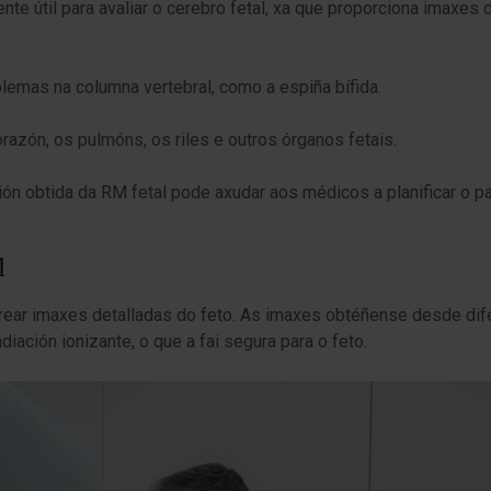
te útil para avaliar o cerebro fetal, xa que proporciona imaxes 
lemas na columna vertebral, como a espiña bífida.
orazón, os pulmóns, os riles e outros órganos fetais.
ión obtida da RM fetal pode axudar aos médicos a planificar o 
l
crear imaxes detalladas do feto. As imaxes obtéñense desde dif
iación ionizante, o que a fai segura para o feto.