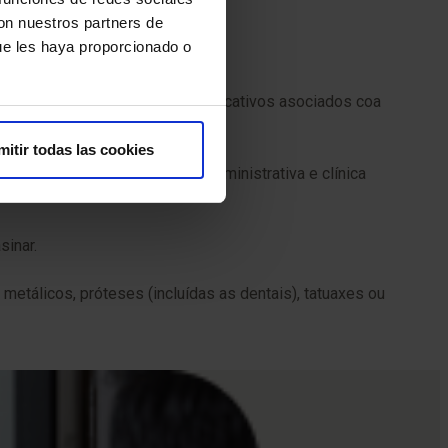
con nuestros partners de
ue les haya proporcionado o
 feto. Non existen riscos significativos asociados coa
mitir todas las cookies
mos realizar a preparación administrativa e clínica
sinar.
etálicos, próteses (incluídas as dentais), tatuaxes ou