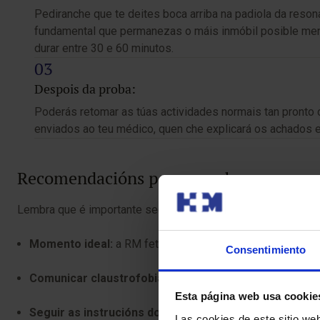
Pediranche que te deites boca arriba na padiola da reso
fundamental que permanezas o máis inmóbil posible mentr
durar entre 30 e 60 minutos.
Despois da proba:
Poderás retomar as túas actividades normais tan pronto 
enviados ao teu médico, quen che explicará os achados 
Recomendacións para a proba
Lembra que é importante seguir estas recomendacións para 
Momento ideal:
a RM fetal realízase xeralmente entre a
Consentimiento
Comunicar claustrofobia:
se sofres claustrofobia, é im
Esta página web usa cookie
Seguir as instrucións do médico:
asegúrate de seguir a
Las cookies de este sitio we