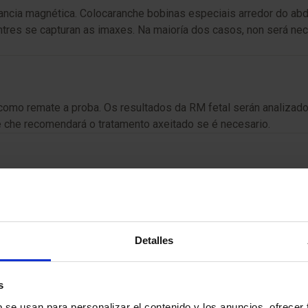
nancia magnética. Colocaranche bobinas especiais arredor do abd
es se capturan as imaxes. Na maioría dos casos, non será neces
como remate a proba. Os resultados da RM fetal serán analizado
e che recomendará o tratamento axeitado se é necesario.
asegurar a calidade do estudo e a túa comodidade:
 semana 20 e a semana 36 de xestación.
Detalles
portante que informes ao equipo médico antes da proba. Eles p
s
s indicacións do médico antes, durante e despois da proba.
b se usan para personalizar el contenido y los anuncios, ofrecer