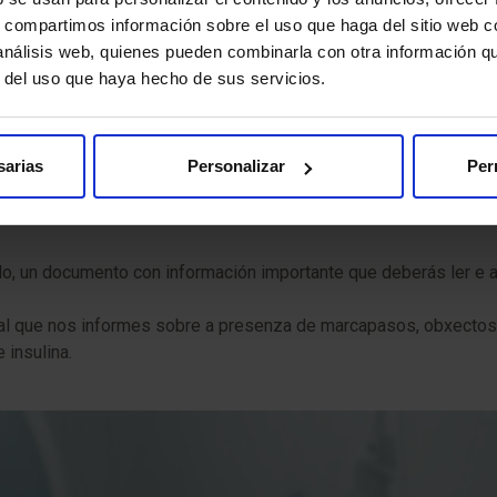
s, compartimos información sobre el uso que haga del sitio web 
 análisis web, quienes pueden combinarla con otra información q
r del uso que haya hecho de sus servicios.
non empregar radiación ionizante, non representa un risco para o
ntes con implantes metálicos.
sarias
Personalizar
Per
oscheche que chegues con antelación á hora indicada. Así podere
, un documento con información importante que deberás ler e a
ial que nos informes sobre a presenza de marcapasos, obxectos m
insulina.