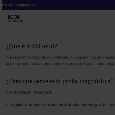
Diagnósticos
Ir a HM Hospitales
Table of Contents
¿Que é a RM fetal?
A Resonancia Magnética (RM) fetal é unha técnica de imaxe 
unha ferramenta complementaria á ecografía e utilízase para 
¿Para que serve esta proba diagnóstica?
A RM Fetal utilízase para:
Avaliar anomalías fetais detectadas na ecografía:
perm