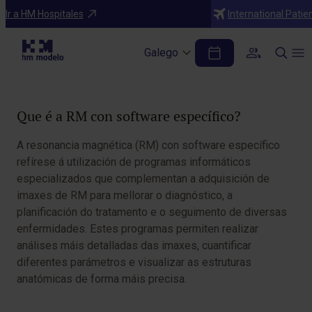
Diagnósticos
Ir a HM Hospitales
International Patie
RM con software específico
Galego
Table of Contents
Que é a RM con software específico?
A resonancia magnética (RM) con software específico
refírese á utilización de programas informáticos
especializados que complementan a adquisición de
imaxes de RM para mellorar o diagnóstico, a
planificación do tratamento e o seguimento de diversas
enfermidades. Estes programas permiten realizar
análises máis detalladas das imaxes, cuantificar
diferentes parámetros e visualizar as estruturas
anatómicas de forma máis precisa.