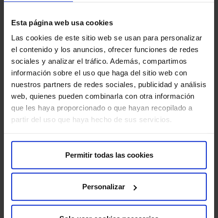
A RM con software específico é xeralmente segura, pero
como calquera procedemento médico, ten algúns riscos
Esta página web usa cookies
mínimos a considerar:
Las cookies de este sitio web se usan para personalizar
Claustrofobia:
algunhas persoas poden experimentar
el contenido y los anuncios, ofrecer funciones de redes
claustrofobia ao estar dentro do escáner de RM.
sociales y analizar el tráfico. Además, compartimos
información sobre el uso que haga del sitio web con
Ruído:
o escáner de RM produce un ruído forte que
nuestros partners de redes sociales, publicidad y análisis
pode ser molesto para algunhas persoas.
web, quienes pueden combinarla con otra información
Proporcionaránselle tapóns para os oídos ou
que les haya proporcionado o que hayan recopilado a
auriculares para reducir o ruído.
partir del uso que haya hecho de sus servicios.
Reaccións alérxicas:
en raras ocasións, poden
ocorrer reaccións alérxicas ao medio de contraste que
Permitir todas las cookies
se utiliza nalgúns estudos de RM.
Para que a súa proba se desenvolva sen contratempos,
Personalizar
pedímosle que chegue con antelación á hora indicada.
Así poderemos realizar a preparación administrativa e