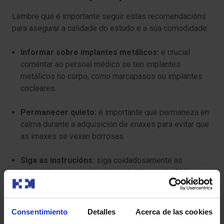
Lembre que é importante seguir estas recomendacións
para asegurar a calidade do estudo e a súa comodidade:
Informar sobre implantes metálicos:
é crucial
comentar ao persoal médico se ten implantes
metálicos no corpo, como marcapasos ou implantes
cocleares.
Permanecer quieto:
é importante que permaneza en
calma durante a adquisición de imaxes para evitar que
as imaxes se vexan borrosas.
Siga as instrucións:
siga coidadosamente as
indicacións proporcionadas polo técnico de RM.
Ten algún risco?
Consentimiento
Detalles
Acerca de las cookies