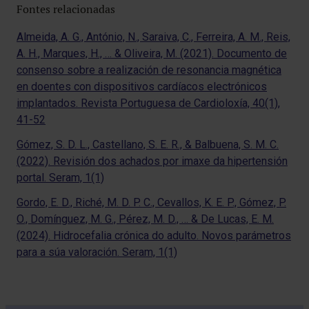
Fontes relacionadas
Almeida, A. G., António, N., Saraiva, C., Ferreira, A. M., Reis,
A. H., Marques, H., … & Oliveira, M. (2021). Documento de
consenso sobre a realización de resonancia magnética
en doentes con dispositivos cardíacos electrónicos
implantados. Revista Portuguesa de Cardioloxía, 40(1),
41-52
Gómez, S. D. L., Castellano, S. E. R., & Balbuena, S. M. C.
(2022). Revisión dos achados por imaxe da hipertensión
portal. Seram, 1(1)
Gordo, E. D., Riché, M. D. P. C., Cevallos, K. E. P., Gómez, P.
O., Domínguez, M. G., Pérez, M. D., … & De Lucas, E. M.
(2024). Hidrocefalia crónica do adulto. Novos parámetros
para a súa valoración. Seram, 1(1)