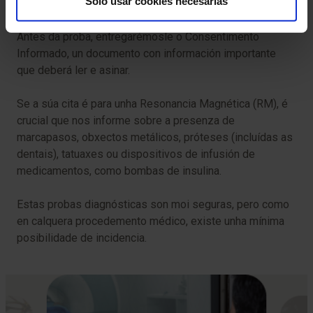
Solo usar cookies necesarias
clínica necesaria.
Antes da proba, entregarémosle o Consentimento
Informado, un documento con información importante
que deberá ler e asinar.
Se a súa cita é para unha Resonancia Magnética (RM), é
crucial que nos informe sobre a presenza de
marcapasos, obxectos metálicos, próteses (incluídas as
dentais), tatuaxes ou dispositivos de infusión de
medicamentos, como bombas de insulina.
Estas probas diagnósticas son moi seguras, pero como
en calquera procedemento médico, existe unha mínima
posibilidade de incidencia.