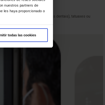
sinar.
con nuestros partners de
ue les haya proporcionado o
etálicos, próteses (incluídas as dentais), tatuaxes ou
mitir todas las cookies