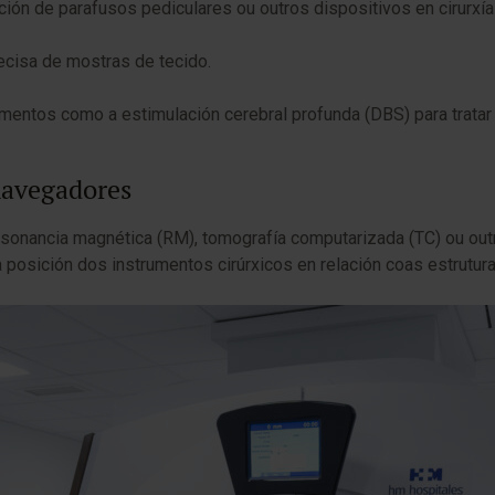
ción de parafusos pediculares ou outros dispositivos en cirurxía
ecisa de mostras de tecido.
mentos como a estimulación cerebral profunda (DBS) para trata
navegadores
onancia magnética (RM), tomografía computarizada (TC) ou ou
 a posición dos instrumentos cirúrxicos en relación coas estrutu