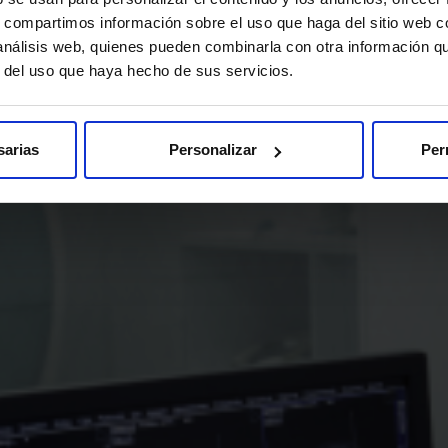
, un documento con información importante que deberás ler e a
s, compartimos información sobre el uso que haga del sitio web 
 análisis web, quienes pueden combinarla con otra información q
ial que nos informes sobre a presenza de marcapasos, obxectos m
r del uso que haya hecho de sus servicios.
insulina.
sarias
Personalizar
Per