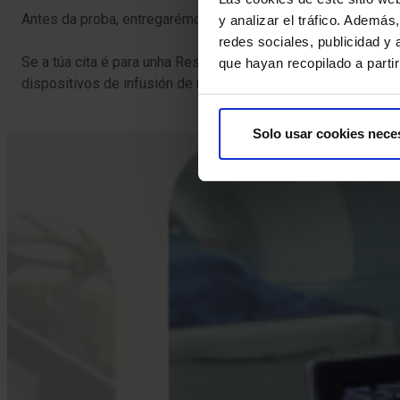
Antes da proba, entregarémosche o Consentimento Informado
y analizar el tráfico. Ademá
redes sociales, publicidad y
Se a túa cita é para unha Resonancia Magnética (RM), é cruc
que hayan recopilado a parti
dispositivos de infusión de medicamentos, como bombas de 
Solo usar cookies nece