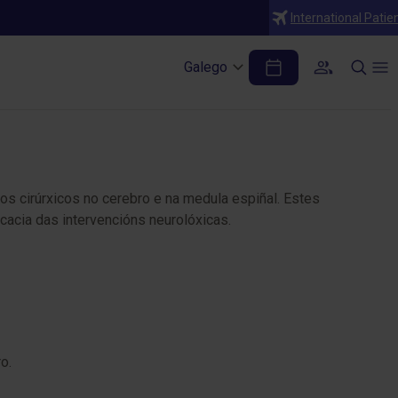
International Patie
Galego
 cirúrxicos no cerebro e na medula espiñal. Estes
icacia das intervencións neurolóxicas.
o.