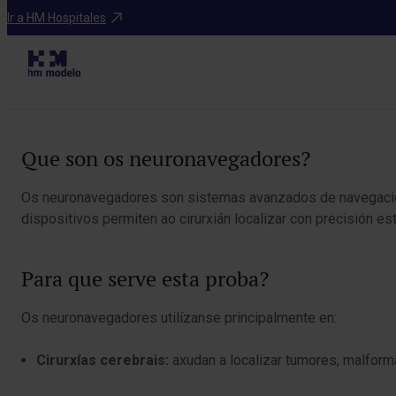
Diagnósticos
Ir a HM Hospitales
Table of Contents
Que son os neuronavegadores?
Os neuronavegadores son sistemas avanzados de navegación 
dispositivos permiten ao cirurxián localizar con precisión e
Para que serve esta proba?
Os neuronavegadores utilízanse principalmente en:
Cirurxías cerebrais:
axudan a localizar tumores, malforma