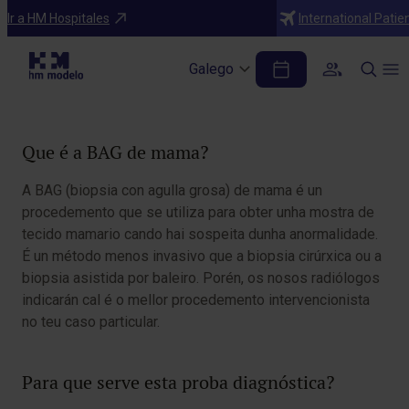
Diagnósticos
Ir a HM Hospitales
International Patie
BAG de mama
Galego
Table of Contents
Que é a BAG de mama?
A BAG (biopsia con agulla grosa) de mama é un
procedemento que se utiliza para obter unha mostra de
tecido mamario cando hai sospeita dunha anormalidade.
É un método menos invasivo que a biopsia cirúrxica ou a
biopsia asistida por baleiro. Porén, os nosos radiólogos
indicarán cal é o mellor procedemento intervencionista
no teu caso particular.
Para que serve esta proba diagnóstica?