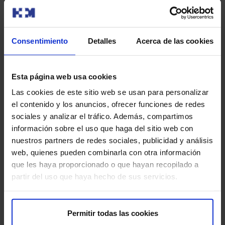
¿Ten algún risco?
En xeral, é un procedemento seguro, minimamente
Consentimiento
Detalles
Acerca de las cookies
invasivo e ben tolerado. Como en calquera
procedemento médico, existen algúns riscos. Os
principais son:
Esta página web usa cookies
Sangrado ou hematoma:
na maioría dos casos,
Las cookies de este sitio web se usan para personalizar
resólvese só en poucos días ou semanas. En casos
el contenido y los anuncios, ofrecer funciones de redes
moi excepcionais, pode existir sangrado activo que
sociales y analizar el tráfico. Además, compartimos
requira cirurxía para resolverse. Este risco é maior se
información sobre el uso que haga del sitio web con
a paciente toma anticoagulantes ou ten trastornos de
nuestros partners de redes sociales, publicidad y análisis
coagulación.
web, quienes pueden combinarla con otra información
que les haya proporcionado o que hayan recopilado a
Infección:
é pouco común, pero existe a posibilidade
partir del uso que haya hecho de sus servicios.
de infección. Vixiar se hai vermelhidón na zona, calor
ou febre.
Permitir todas las cookies
Dor ou molestia:
é normal sentir molestias despois