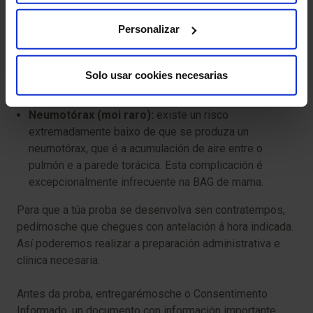
do procedemento; en xeral, contrólanse con
Personalizar
analxésicos suaves como paracetamol.
Alteracións na pel:
pode quedar unha pequena
Solo usar cookies necesarias
cicatriz no lugar da punción, aínda que é mínima.
Neumotórax (moi raro):
existe un risco
extremadamente baixo de que se produza un
neumotórax, que é a acumulación de aire entre o
pulmón e a parede torácica. Esta complicación é
excepcionalmente infrecuente na BAG de mama.
Para que a túa proba se desenvolva sen contratempos,
pedímosche que chegues con antelación á hora indicada.
Así poderemos realizar a preparación administrativa e
clínica necesaria.
Antes da proba, entregarémosche o Consentimento
Informado, un documento con información importante