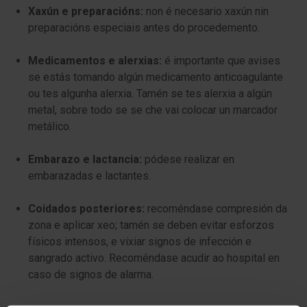
Xaxún e preparacións:
non é necesario xaxún nin
preparacións especiais antes do procedemento.
Medicamentos e alerxias:
é importante que avises
se estás tomando algún medicamento anticoagulante
ou tes algunha alerxia. Tamén se tes alerxia a algún
metal, sobre todo se se che vai colocar un marcador
metálico.
Embarazo e lactancia:
pódese realizar en
embarazadas e lactantes.
Coidados posteriores:
recoméndase compresión da
zona e aplicar xeo; tamén se deben evitar esforzos
físicos intensos, e vixiar signos de infección e
sangrado activo. Recoméndase acudir ao hospital en
caso de signos de alarma.