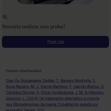
Necesita realizar esta proba?
Pedir cita
Fontes relacionadas
Díaz De Bustamante Durbán, T., Navarro Monforte, Y.,
Roca Navarro, M. J., García Martínez, F., Garrido Alonso, D.,
Córdoba Chicote, V., Oliver Goldaracena, J. M., & Yébenes
Gregorio, L. (2024). Un tratamento alternativo á cirurxía
nos fibroadenomas da mama: Crioablación guiada por
ecografía. Seram, 1(1).