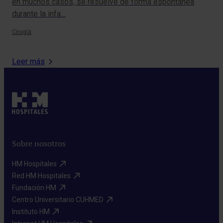
en muchos casos, se resuelve de forma espontánea
pie
durante la infa…
a m
Cirugía
Urol
Leer más
Sobre nosotros
HM Hospitales​
Red HM Hospitales​
Fundación HM​
Centro Universitario CUHMED​
Instituto HM​