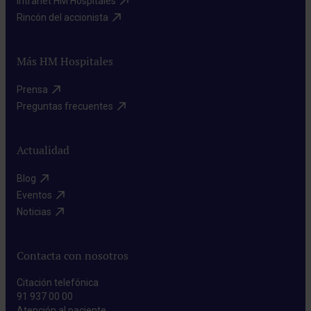
Intranet HM Hospitales​
Rincón del accionista​
Más HM Hospitales
Prensa​
Preguntas frecuentes​
Actualidad
Blog​
Eventos​
Noticias​
Contacta con nosotros
Citación telefónica
91 937 00 00
Atención al paciente