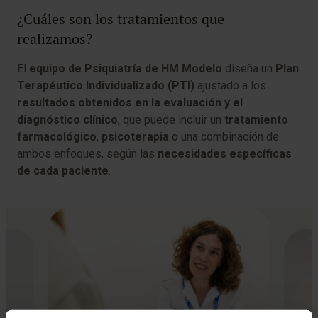
¿Cuáles son los tratamientos que
realizamos?
El
equipo de Psiquiatría de HM Modelo
diseña un
Plan
Terapéutico Individualizado (PTI)
ajustado a los
resultados obtenidos en la evaluación y el
diagnóstico clínico
, que puede incluir un
tratamiento
farmacológico
,
psicoterapia
o una combinación de
ambos enfoques, según las
necesidades específicas
de cada paciente
.