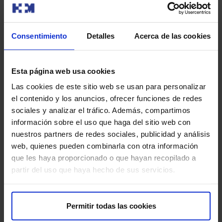
Consentimiento
Detalles
Acerca de las cookies
Esta página web usa cookies
Las cookies de este sitio web se usan para personalizar
Nuestros médicos
el contenido y los anuncios, ofrecer funciones de redes
sociales y analizar el tráfico. Además, compartimos
Consulta y pide cita con los profesionales de esta
información sobre el uso que haga del sitio web con
especialidad
nuestros partners de redes sociales, publicidad y análisis
web, quienes pueden combinarla con otra información
Pedir cita
que les haya proporcionado o que hayan recopilado a
partir del uso que haya hecho de sus servicios.
Permitir todas las cookies