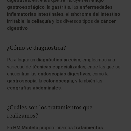
digestivas
, entre las que se incluyen el
reflujo
gastroesofágico
, la
gastritis
, las
enfermedades
inflamatorias intestinales
, el
síndrome del intestino
irritable
, la
celiaquía
y los diversos tipos de
cáncer
digestivo
.
¿Cómo se diagnostica?
Para lograr un
diagnóstico preciso
, empleamos una
variedad de
técnicas especializadas
, entre las que se
encuentran las
endoscopias digestivas
, como la
gastroscopia
, la
colonoscopia
, y también las
ecografías abdominales
.
¿Cuáles son los tratamientos que
realizamos?
En
HM Modelo
proporcionamos
tratamientos