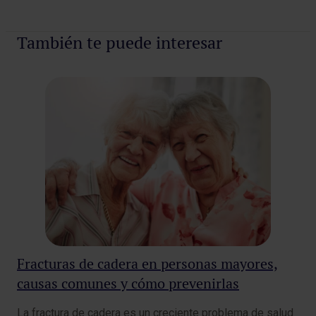
Pedir cita
También te puede interesar
Fracturas de cadera en personas mayores,
¿S
causas comunes y cómo prevenirlas
al
La fractura de cadera es un creciente problema de salud
Los