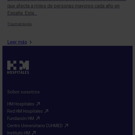
que afecta a miles de personas mayores cada año en
que
España. Esta…
hu
Traumatología
Der
Leer más
Sobre nosotros
HM Hospitales​
Red HM Hospitales​
Fundación HM​
Centro Universitario CUHMED​
Instituto HM​