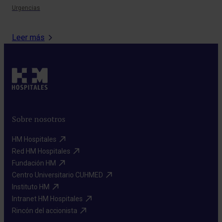
Urgencias
Neu
Leer más
Sobre nosotros
HM Hospitales​
Red HM Hospitales​
Fundación HM​
Centro Universitario CUHMED​
Instituto HM​
Intranet HM Hospitales​
Rincón del accionista​