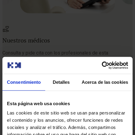
Nuestros médicos
Consulta y pide cita con los profesionales de esta
especialidad
Pedir cita
Consentimiento
Detalles
Acerca de las cookies
Esta página web usa cookies
Las cookies de este sitio web se usan para personalizar
el contenido y los anuncios, ofrecer funciones de redes
sociales y analizar el tráfico. Además, compartimos
Pedir cita
También te puede interesar
información sobre el uso que haga del sitio web con