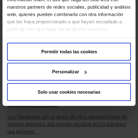
nuestros partners de redes sociales, publicidad y análisis
web, quienes pueden combinarla con otra información
que les haya proporcionado o que hayan recopilado a
partir del uso que haya hecho de sus servicios.
Permitir todas las cookies
Personalizar
Solo usar cookies necesarias
Hantavirus: qué es, cómo se contagia y
¿Q
síntomas de alerta
sí
Los Hantavirus son un grupo de virus característicos de
Si 
algunos animales, que pueden producir en los humanos
per
una enferme…
pec