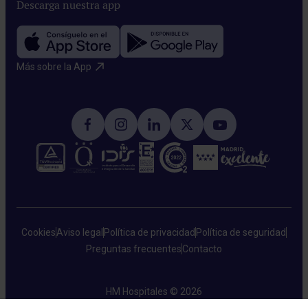
Descarga nuestra app
Más sobre la App​
Cookies
Aviso legal
Política de privacidad
Política de seguridad
Preguntas frecuentes
Contacto
HM Hospitales © 2026