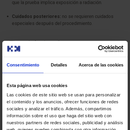
que la prueba implica exposición a radiación.
Cuidados posteriores:
no se requieren cuidados
especiales después del procedimiento.
¿Tiene algún riesgo?
En general, el TC de cuantificación de calcio es un
procedimiento seguro y bien tolerado, sin riesgo de
Consentimiento
Detalles
Acerca de las cookies
reacción alérgica o sangrado dado que no se administra
contraste ni se canaliza una vía. Utiliza una pequeña
dosis de radiación, que en general se considera baja y
Esta página web usa cookies
segura.
Las cookies de este sitio web se usan para personalizar
el contenido y los anuncios, ofrecer funciones de redes
Para que tu prueba se desarrolle sin contratiempos, te
sociales y analizar el tráfico. Además, compartimos
pedimos que llegues con antelación a la hora indicada.
información sobre el uso que haga del sitio web con
Así podremos realizar la preparación administrativa y
nuestros partners de redes sociales, publicidad y análisis
clínica necesaria.
web, quienes pueden combinarla con otra información