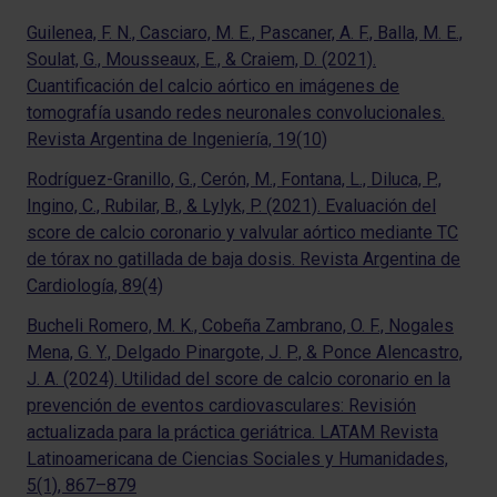
Guilenea, F. N., Casciaro, M. E., Pascaner, A. F., Balla, M. E.,
Soulat, G., Mousseaux, E., & Craiem, D. (2021).
Cuantificación del calcio aórtico en imágenes de
tomografía usando redes neuronales convolucionales.
Revista Argentina de Ingeniería, 19(10)
Rodríguez-Granillo, G., Cerón, M., Fontana, L., Diluca, P.,
Ingino, C., Rubilar, B., & Lylyk, P. (2021). Evaluación del
score de calcio coronario y valvular aórtico mediante TC
de tórax no gatillada de baja dosis. Revista Argentina de
Cardiología, 89(4)
Bucheli Romero, M. K., Cobeña Zambrano, O. F., Nogales
Mena, G. Y., Delgado Pinargote, J. P., & Ponce Alencastro,
J. A. (2024). Utilidad del score de calcio coronario en la
prevención de eventos cardiovasculares: Revisión
actualizada para la práctica geriátrica. LATAM Revista
Latinoamericana de Ciencias Sociales y Humanidades,
5(1), 867–879